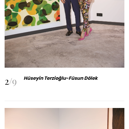
2
/
9
Hüseyin Terzioğlu-Füsun Dölek