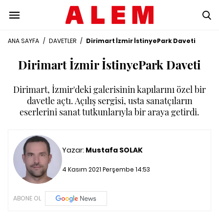
ANA SAYFA
/
DAVETLER
/
Dirimart İzmir İstinyePark Daveti
Dirimart İzmir İstinyePark Daveti
Dirimart, İzmir'deki galerisinin kapılarını özel bir
davetle açtı. Açılış sergisi, usta sanatçıların
eserlerini sanat tutkunlarıyla bir araya getirdi.
Yazar:
Mustafa SOLAK
4 Kasım 2021 Perşembe 14:53
ABONE OL