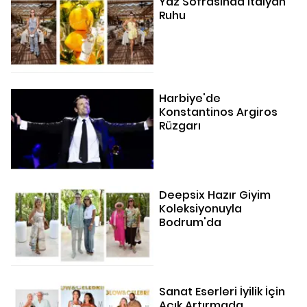
Yaz Sofrasında İtalyan
Ruhu
Harbiye'de
Konstantinos Argiros
Rüzgarı
Deepsix Hazır Giyim
Koleksiyonuyla
Bodrum'da
Sanat Eserleri İyilik İçin
Açık Artırmada