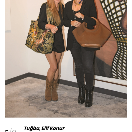
5
/
9
Tuğba, Elif Konur