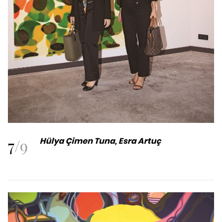
7
/
9
Hülya Çimen Tuna, Esra Artuç