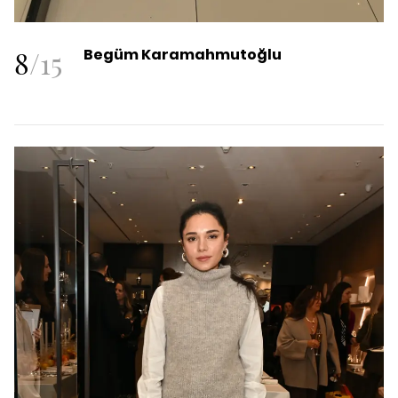
8
/
15
Begüm Karamahmutoğlu