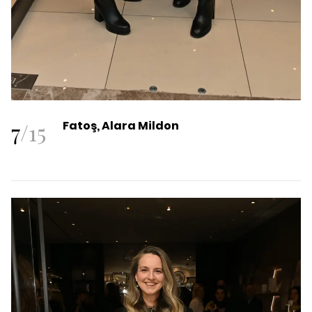
7
/
15
Fatoş, Alara Mildon