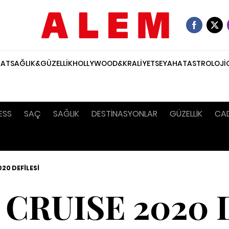
NAT
SAĞLIK&GÜZELLİK
HOLLYWOOD&KRALİYET
SEYAHAT
ASTROLOJİ
ESS
SAÇ
SAĞLIK
DESTİNASYONLAR
GÜZELLİK
CA
20 DEFİLESİ
CRUISE 2020 