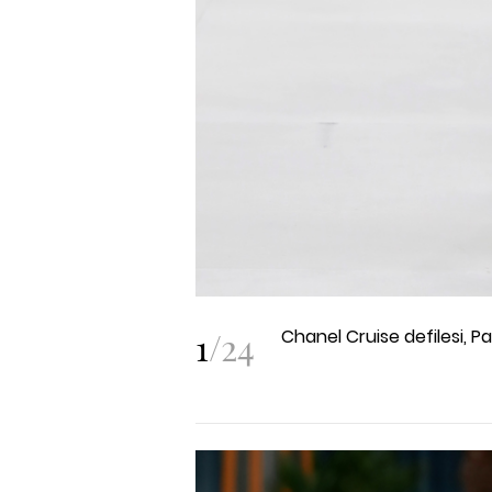
1
/
24
Chanel Cruise defilesi, Par