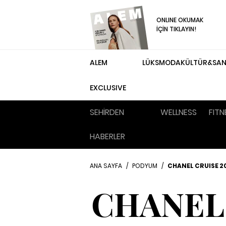
ONLINE OKUMAK
İÇİN TIKLAYIN!
ALEM
LÜKS
MODA
KÜLTÜR&SA
EXCLUSIVE
SEHİRDEN
WELLNESS
FITN
HABERLER
ANA SAYFA
/
PODYUM
/
CHANEL CRUISE 20
CHANEL 