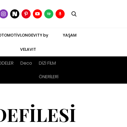
OTOMOTİV
LONGEVITY by
YAŞAM
VELAVIT
DDELER
Deco
DİZİ FİLM
ÖNERİLERİ
DEFİLESİ