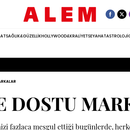
NAT
SAĞLIK&GÜZELLİK
HOLLYWOOD&KRALİYET
SEYAHAT
ASTROLOJİ
ARKALAR
E DOSTU MAR
izi fazlaca meşgul ettiği bugünlerde, her