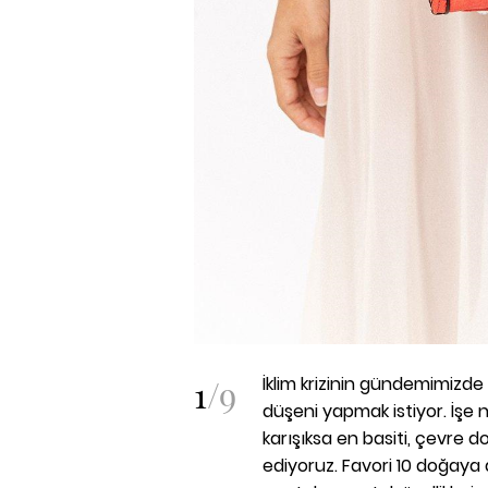
1
/
9
İklim krizinin gündemimizd
düşeni yapmak istiyor. İşe
karışıksa en basiti, çevre 
ediyoruz. Favori 10 doğaya 