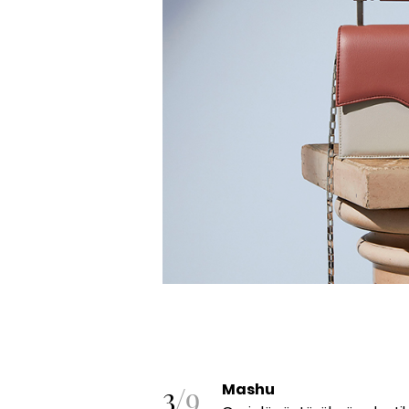
3
/
9
Mashu