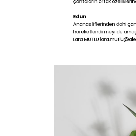
çantaların ortak özellikleri
Edun
Ananas liflerinden dahi çan
hareketlendirmeyi de amaç
Lara MUTLU lara.mutlu@al