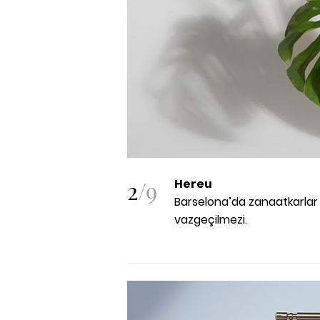
2
/
9
Hereu
Barselona’da zanaatkarlar t
vazgeçilmezi.