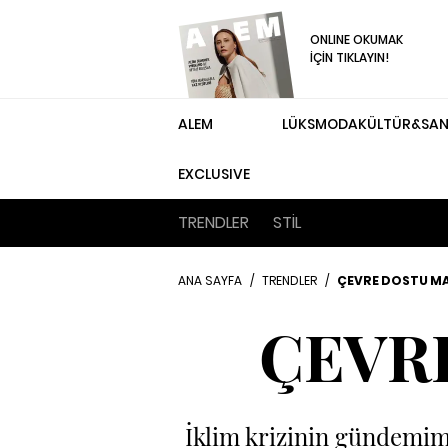
ONLINE OKUMAK
İÇİN TIKLAYIN!
ALEM
LÜKS
MODA
KÜLTÜR&SA
EXCLUSIVE
TRENDLER
STİL
ANA SAYFA
/
TRENDLER
/
ÇEVRE DOSTU M
ÇEVR
İklim krizinin gündemim