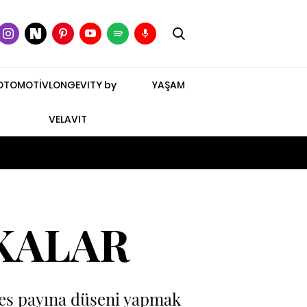
OTOMOTİV
LONGEVITY by
YAŞAM
VELAVIT
KALAR
kes payına düşeni yapmak