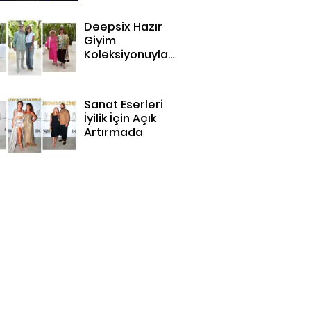
Deepsix Hazır
Giyim
Koleksiyonuyla
Bodrum'da
Sanat Eserleri
İyilik İçin Açık
Artırmada