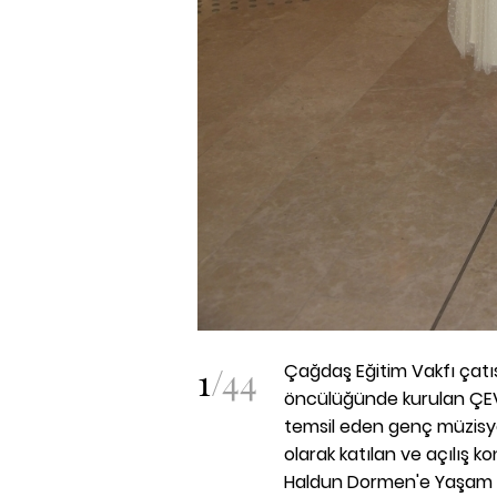
1
/
44
Çağdaş Eğitim Vakfı çatıs
öncülüğünde kurulan ÇEV 
temsil eden genç müzisy
olarak katılan ve açılış 
Haldun Dormen'e Yaşam Bo