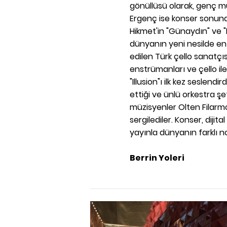
gönüllüsü olarak, genç m
Ergenç ise konser sonunda
Hikmet'in "Günaydın" ve "
dünyanın yeni nesilde en 
edilen Türk çello sanatçıs
enstrümanları ve çello il
"Illusion"ı ilk kez seslend
ettiği ve ünlü orkestra ş
müzisyenler Olten Filarmo
sergilediler. Konser, dijit
yayınla dünyanın farklı n
Berrin Yoleri