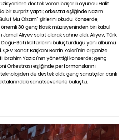
üzisyenlere destek veren başarılı oyuncu Halit
 bir sürpriz yaptı; orkestra eşliğinde Nazım
Bulut Mu Olsam" şiirlerini okudu. Konserde,
önemli 30 genç klasik müzisyeninden biri kabul
ı Jamal Aliyev solist olarak sahne aldı. Aliyev, Türk
e Doğu-Batı kültürlerini buluşturduğu yeni albümü
irdi. ÇEV Sanat Başkanı Berrin Yoleri'nin organize
efi İbrahim Yazıcı'nın yönettiği konserde; genç
ni Orkestrası eşliğinde performanslarını
al teknolojiden de destek aldı; genç sanatçılar canlı
oktalarındaki sanatseverlerle buluştu.