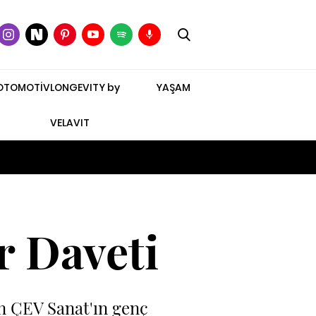
OTOMOTİV
LONGEVITY by
YAŞAM
VELAVIT
 Daveti
an ÇEV Sanat'ın genç