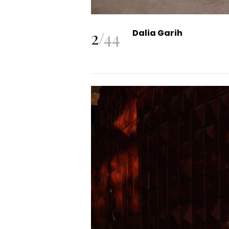
2
/
44
Dalia Garih