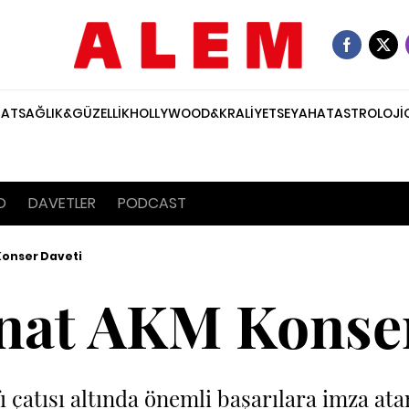
NAT
SAĞLIK&GÜZELLİK
HOLLYWOOD&KRALİYET
SEYAHAT
ASTROLOJİ
O
DAVETLER
PODCAST
Konser Daveti
nat AKM Konser
 çatısı altında önemli başarılara imza at