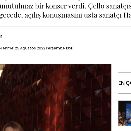
utulmaz bir konser verdi. Çello sanatçısı
 gecede, açılış konuşmasını usta sanatçı 
r
cellenme:
25 Ağustos 2022 Perşembe 13:41
EN Ç