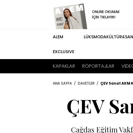
ONLINE OKUMAK
İÇİN TIKLAYIN!
ALEM
LÜKS
MODA
KÜLTÜR&SA
EXCLUSIVE
KAPAKLAR
RÖPORTAJLAR
VİDE
ANA SAYFA
/
DAVETLER
/
ÇEV Sanat AKM 
ÇEV Sa
Çağdaş Eğitim Vakfı