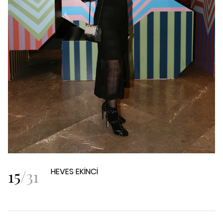
15
/
31
HEVES EKİNCİ