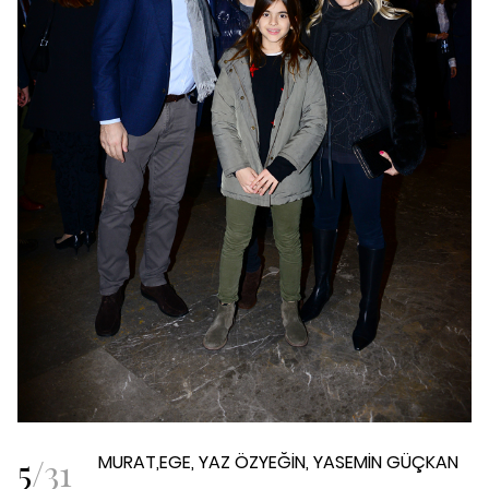
5
/
31
MURAT,EGE, YAZ ÖZYEĞİN, YASEMİN GÜÇKAN