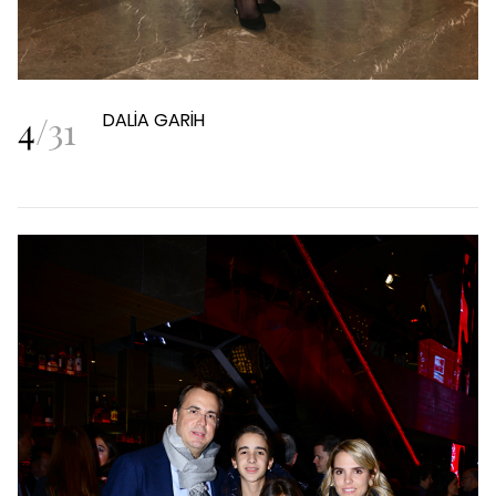
4
/
31
DALİA GARİH