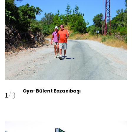
1
/
3
Oya-Bülent Eczacıbaşı