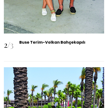
2
/
3
Buse Terim-Volkan Bahçekapılı