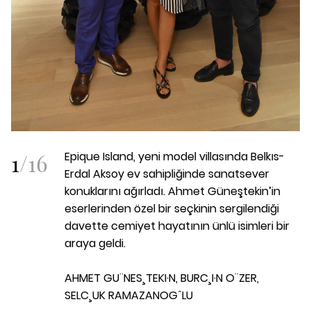
1
/
16
Epique Island, yeni model villasında Belkıs-
Erdal Aksoy ev sahipliğinde sanatsever
konuklarını ağırladı. Ahmet Güneştekin’in
eserlerinden özel bir seçkinin sergilendiği
davette cemiyet hayatının ünlü isimleri bir
araya geldi.
AHMET GU¨NES¸TEKI·N, BURC¸I·N O¨ZER,
SELC¸UK RAMAZANOGˆLU