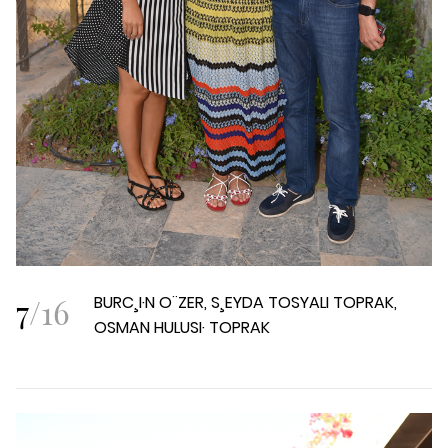
7
/
16
BURC¸I·N O¨ZER, S¸EYDA TOSYALI TOPRAK,
OSMAN HULUSI· TOPRAK