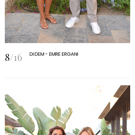
8
/
16
DI·DEM - EMRE ERGANI·