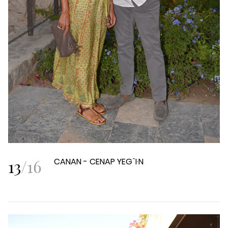
13
/
16
CANAN - CENAP YEGˆI·N