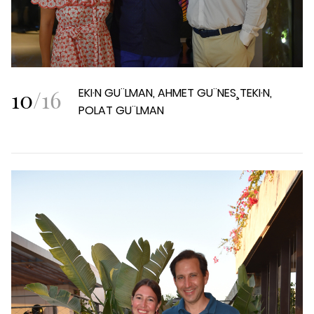
10
/
16
EKI·N GU¨LMAN, AHMET GU¨NES¸TEKI·N,
POLAT GU¨LMAN