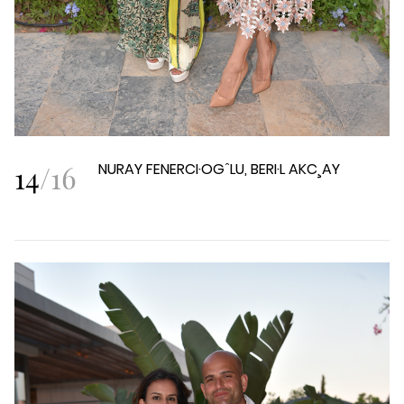
14
/
16
NURAY FENERCI·OGˆLU, BERI·L AKC¸AY