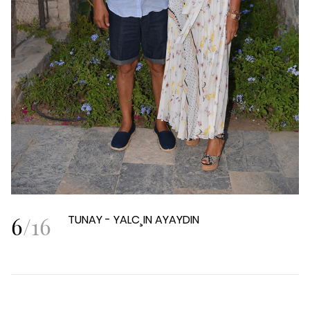
6
/
16
TUNAY - YALC¸IN AYAYDIN