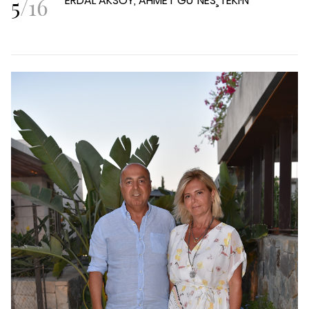
5
/
16
ERDAL AKSOY, AHMET GU¨NES¸TEKI·N