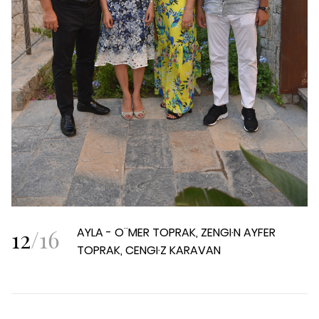
12
/
16
AYLA - O¨MER TOPRAK, ZENGI·N AYFER
TOPRAK, CENGI·Z KARAVAN