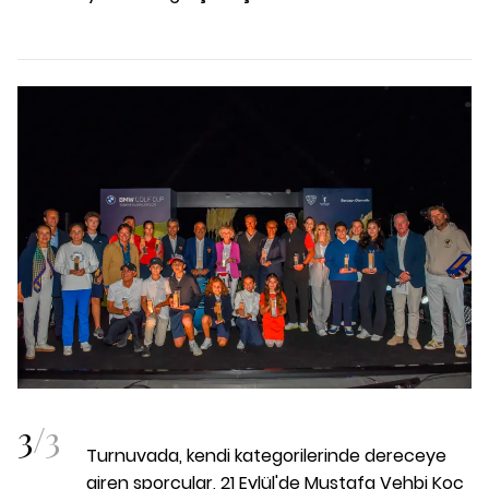
3
/
3
Turnuvada, kendi kategorilerinde dereceye
giren sporcular, 21 Eylül'de Mustafa Vehbi Koç