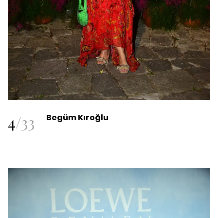
4
/
33
Begüm Kıroğlu