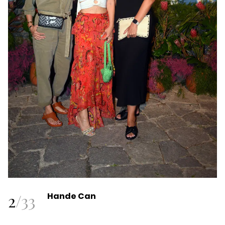
2
/
33
Hande Can