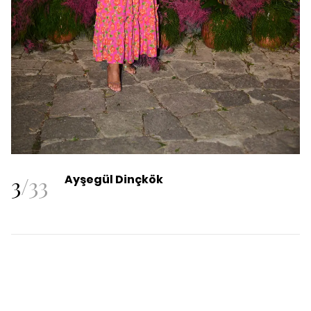
3
/
33
Ayşegül Dinçkök