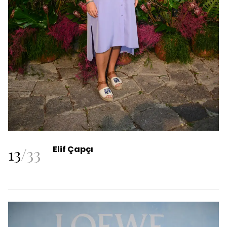
13
/
33
Elif Çapçı