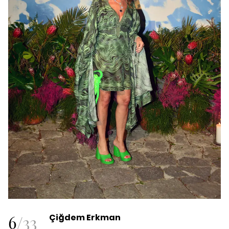
6
/
33
Çiğdem Erkman