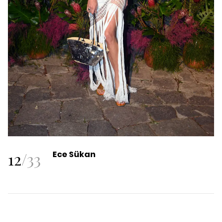
12
/
33
Ece Sükan