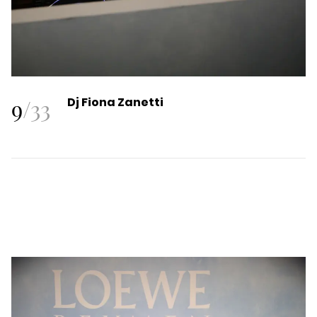
9
/
33
Dj Fiona Zanetti