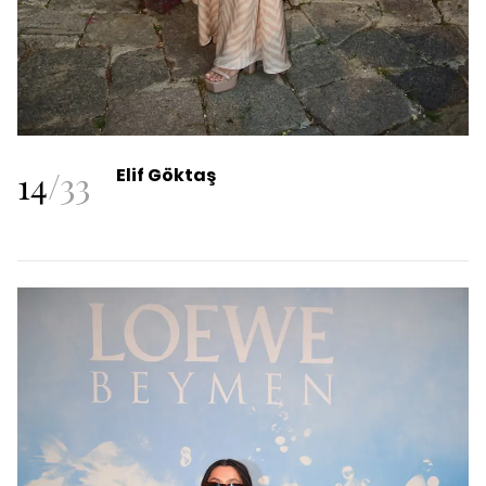
14
/
33
Elif Göktaş