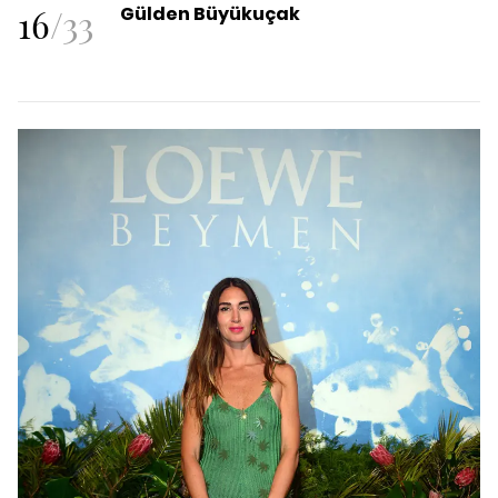
16
/
33
Gülden Büyükuçak