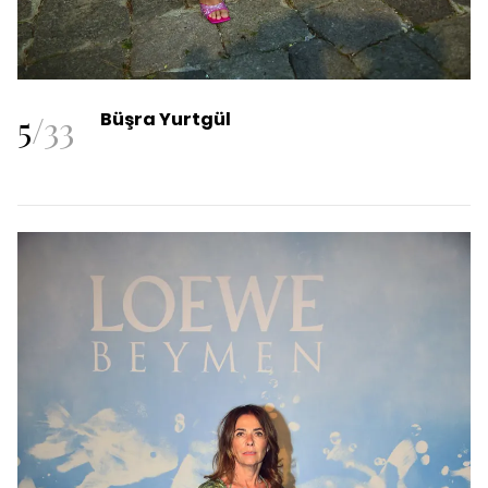
5
/
33
Büşra Yurtgül