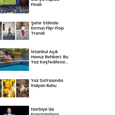
Finali
Şehir Stilinde
Kırmızı Flip-Flop
Trendi
İstanbul Açık
Havuz Rehberi: Bu
Yaz Keşfedilecek
14 Adres
Yaz Sofrasında
İtalyan Ruhu
Harbiye'de
Konstantinos