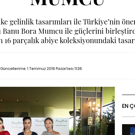
tike gelinlik tasarımları ile Türkiye’nin ö
ı Banu Bora Mumcu ile güçlerini birleşti
n 16 parçalık abiye koleksiyonundaki tasar
n Güncellenme:
1 Temmuz 2019 Pazartesi 11:36
EN Ç