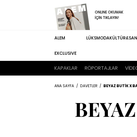
ONLINE OKUMAK
İÇİN TIKLAYIN!
ALEM
LÜKS
MODA
KÜLTÜR&SA
EXCLUSIVE
KAPAKLAR
RÖPORTAJLAR
VİDE
ANA SAYFA
/
DAVETLER
/
BEYAZ BUTİK X 
BEYAZ