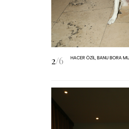
2
/
6
HACER ÖZİL, BANU BORA 