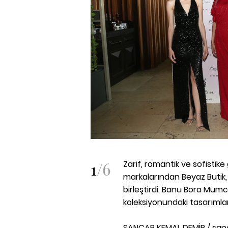
1
/
6
Zarif, romantik ve sofistike 
markalarından Beyaz Butik,
birleştirdi. Banu Bora Mumc
koleksiyonundaki tasarımlar
SANCAR KEMAL DEMİR / san