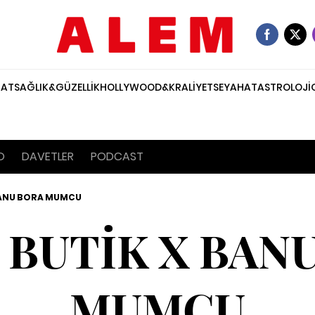
NAT
SAĞLIK&GÜZELLİK
HOLLYWOOD&KRALİYET
SEYAHAT
ASTROLOJİ
O
DAVETLER
PODCAST
BANU BORA MUMCU
 BUTİK X BAN
MUMCU