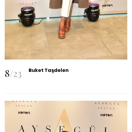
8
/
23
Buket Taşdelen