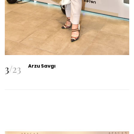
3
/
23
Arzu Savgı