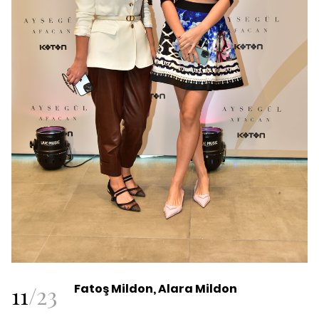
11
/
23
Fatoş Mildon, Alara Mildon