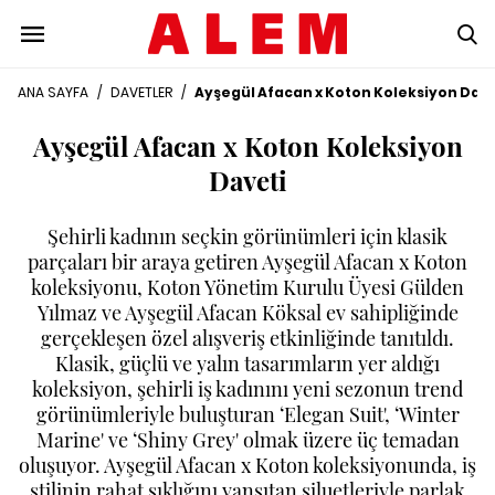
ANA SAYFA
/
DAVETLER
/
Ayşegül Afacan x Koton Koleksiyon Dave
Ayşegül Afacan x Koton Koleksiyon
Daveti
Şehirli kadının seçkin görünümleri için klasik
parçaları bir araya getiren Ayşegül Afacan x Koton
koleksiyonu, Koton Yönetim Kurulu Üyesi Gülden
Yılmaz ve Ayşegül Afacan Köksal ev sahipliğinde
gerçekleşen özel alışveriş etkinliğinde tanıtıldı.
Klasik, güçlü ve yalın tasarımların yer aldığı
koleksiyon, şehirli iş kadınını yeni sezonun trend
görünümleriyle buluşturan ‘Elegan Suit', ‘Winter
Marine' ve ‘Shiny Grey' olmak üzere üç temadan
oluşuyor. Ayşegül Afacan x Koton koleksiyonunda, iş
stilinin rahat şıklığını yansıtan siluetleriyle parlak