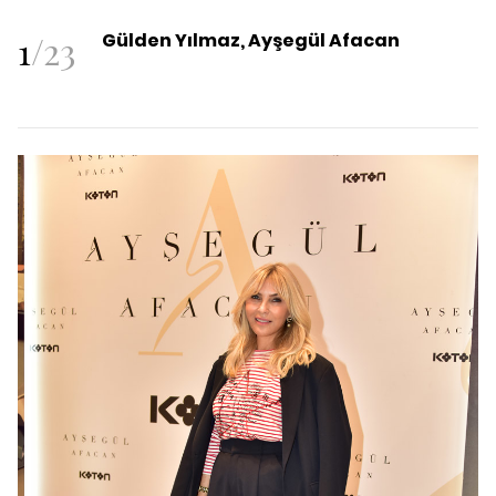
1
/
23
Gülden Yılmaz, Ayşegül Afacan