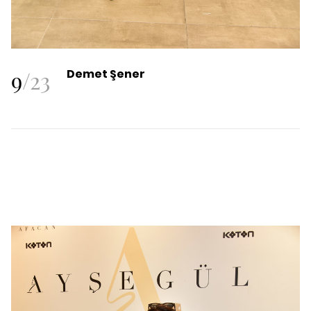
9
/
23
Demet Şener