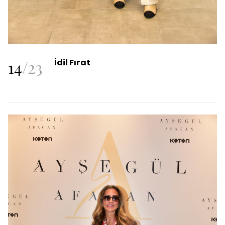
14
/
23
İdil Fırat