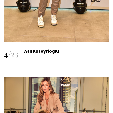
4
/
23
Aslı Kuseyrioğlu