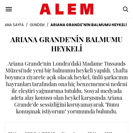
ANA SAYFA
/
GÜNDEM
/
ARIANA GRANDE'NİN BALMUMU HEYKELİ
ARIANA GRANDE'NİN BALMUMU
HEYKELİ
Ariana Grande'nin Londra'daki Madame Tussauds
Müzesi'nde yeni bir balmumu heykeli yapıldı. 5 hafta
boyunca ziyarete açık olacak heykel, ünlü şarkıcının
hayranları tarafından ona hiç benzememesi nedeni
ile eleştiri yağmuruna tutuldu. Sosyal medyada
adeta alay konusu olan heykel karşısında Ariana
Grande'de sessizliğini koruyamayarak "Bunu
konuşmak istiyorum" yorumunda bulundu.