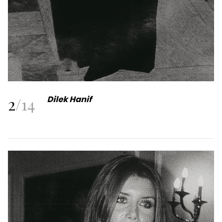
2
/
14
Dilek Hanif