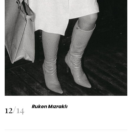
12
/
14
Ruken Mızraklı