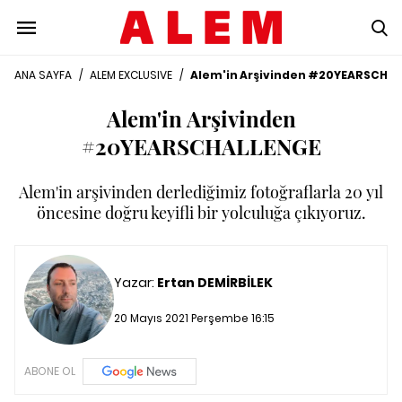
ANA SAYFA
/
ALEM EXCLUSIVE
/
Alem'in Arşivinden #20YEARSCHA
Alem'in Arşivinden
#20YEARSCHALLENGE
Alem'in arşivinden derlediğimiz fotoğraflarla 20 yıl
öncesine doğru keyifli bir yolculuğa çıkıyoruz.
Yazar:
Ertan DEMİRBİLEK
20 Mayıs 2021 Perşembe 16:15
ABONE OL