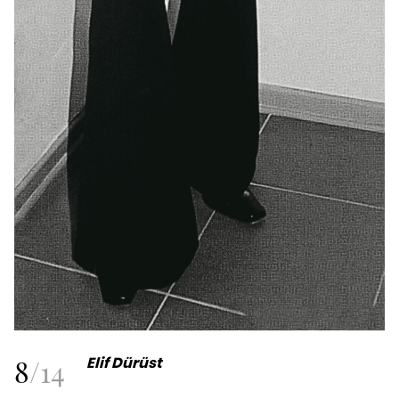
8
/
14
Elif Dürüst