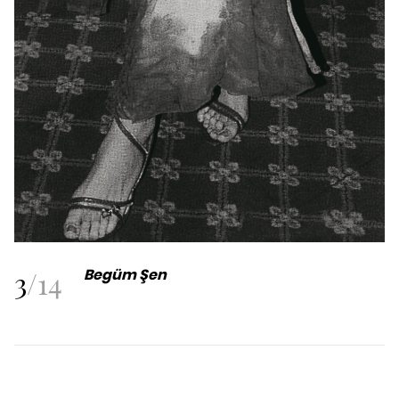
3
/
14
Begüm Şen