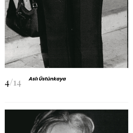
4
/
14
Aslı Üstünkaya