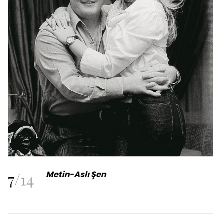
7
/
14
Metin-Aslı Şen