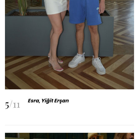
5
/
11
Esra, Yiğit Erşan