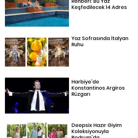
Rehberi: Bu Yaz
Keşfedilecek 14 Adres
Yaz Sofrasında İtalyan
Ruhu
Harbiye'de
Konstantinos Argiros
Rüzgarı
Deepsix Hazır Giyim
Koleksiyonuyla
Bodrum'da