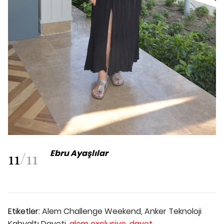
11
/
11
Ebru Ayaşlılar
Etiketler:
Alem Challenge Weekend,
Anker Teknoloji
Kahvaltı Daveti,
alem exclusive,
davet