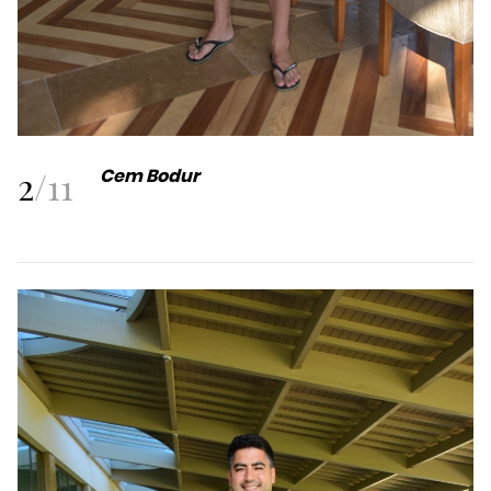
2
/
11
Cem Bodur