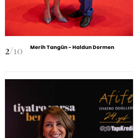
2
/
10
Merih Tangün - Haldun Dormen