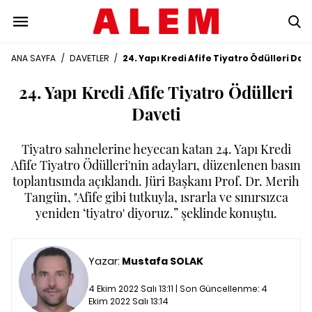
ANA SAYFA
/
DAVETLER
/
24. Yapı Kredi Afife Tiyatro Ödülleri Dav
24. Yapı Kredi Afife Tiyatro Ödülleri
Daveti
Tiyatro sahnelerine heyecan katan 24. Yapı Kredi
Afife Tiyatro Ödülleri'nin adayları, düzenlenen basın
toplantısında açıklandı. Jüri Başkanı Prof. Dr. Merih
Tangün, "Afife gibi tutkuyla, ısrarla ve sınırsızca
yeniden ‘tiyatro' diyoruz.” şeklinde konuştu.
Yazar:
Mustafa SOLAK
4 Ekim 2022 Salı 13:11 | Son Güncellenme:
4
Ekim 2022 Salı 13:14