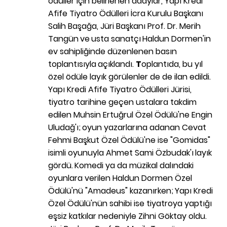
ödüller için belirlenen adaylar, Yapı Kredi
Afife Tiyatro Ödülleri İcra Kurulu Başkanı
Salih Başağa, Jüri Başkanı Prof. Dr. Merih
Tangün
ve
usta sanatçı
Haldun Dormen'in
ev sahipliğinde düzenlenen basın
toplantısıyla
açıklandı.
T
oplantıda, bu yıl
özel ödüle layık görülenler de de ilan edildi.
Yapı Kredi Afife Tiyatro Ödülleri Jürisi,
tiyatro tarihine geçen ustalara takdim
edilen Muhsin Ertuğrul Özel Ödülü'ne Engin
Uludağ'ı;
oyun yazarlarına adanan Cevat
Fehmi Başkut Özel Ödülü'ne ise "Gomidas"
isimli oyunuyla Ahmet Sami Özbudak'ı
layık
gördü.
Komedi ya da müzikal dalındaki
oyunlara verilen Haldun Dormen Özel
Ödülü'nü "Amadeus" kazanırken;
Yapı Kredi
Özel Ödülü'nün sahibi ise tiyatroya yaptığı
eşsiz katkılar nedeniyle Zihni Göktay oldu.