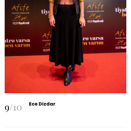
9
/
10
Ece Dizdar