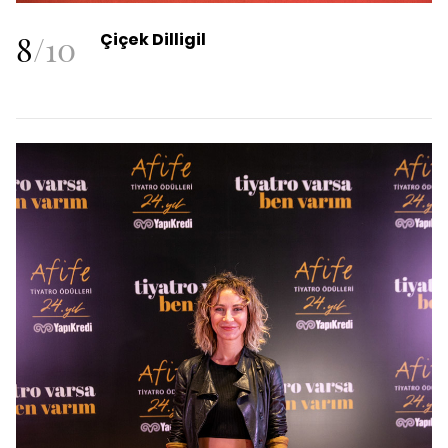
8
/
10
Çiçek Dilligil