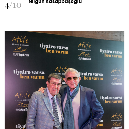
4
/
10
Nilgün Kasapbaşoğlu