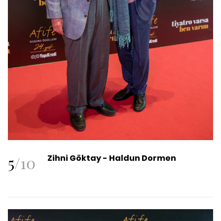
5
/
10
Zihni Göktay - Haldun Dormen