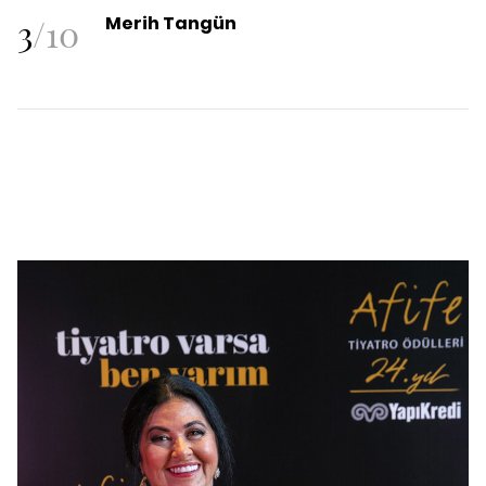
3
/
10
Merih Tangün