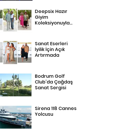
Deepsix Hazır
Giyim
Koleksiyonuyla
Bodrum'da
Sanat Eserleri
İyilik İçin Açık
Artırmada
Bodrum Golf
Club'da Çağdaş
Sanat Sergisi
Sirena 118 Cannes
Yolcusu