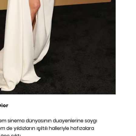
Dior
hem sinema dünyasının duayenlerine saygı
e yıldızların ışıltılı halleriyle hafızalara
öne çıktı.