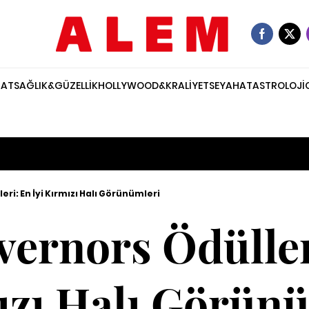
NAT
SAĞLIK&GÜZELLİK
HOLLYWOOD&KRALİYET
SEYAHAT
ASTROLOJİ
ri: En İyi Kırmızı Halı Görünümleri
ernors Ödüller
ızı Halı Görünü