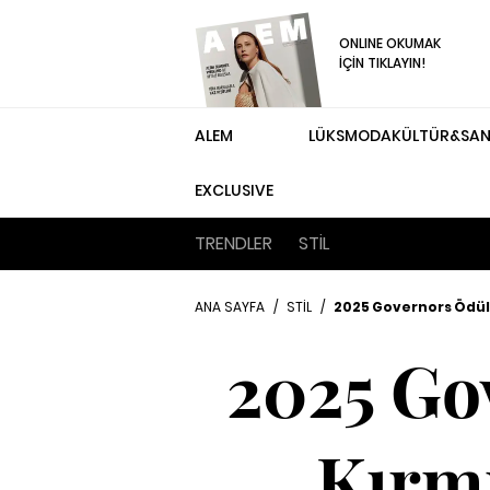
ONLINE OKUMAK
İÇİN TIKLAYIN!
ALEM
LÜKS
MODA
KÜLTÜR&SA
EXCLUSIVE
TRENDLER
STİL
ANA SAYFA
/
STİL
/
2025 Governors Ödülle
2025 Gov
Kırm