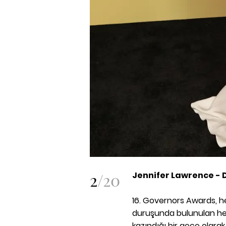
2
/
20
Jennifer Lawrence -
16. Governors Awards, 
duruşunda bulunulan hem d
kazındığı bir gece olarak 