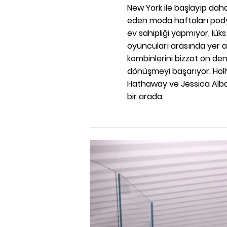
New York ile başlayıp daha
eden moda haftaları pod
ev sahipliği yapmıyor, lü
oyuncuları arasında yer a
kombinlerini bizzat ön de
dönüşmeyi başarıyor. Hol
Hathaway ve Jessica Alba'y
bir arada.