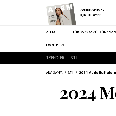
ONLINE OKUMAK
İÇİN TIKLAYIN!
ALEM
LÜKS
MODA
KÜLTÜR&SA
EXCLUSIVE
TRENDLER
STİL
ANA SAYFA
/
STİL
/
2024 Moda Haftalarının
2024 Mo