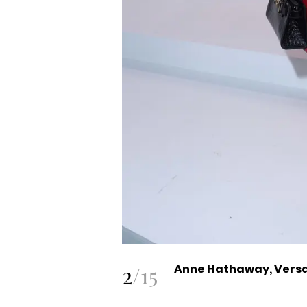
2
/
15
Anne Hathaway, Versa