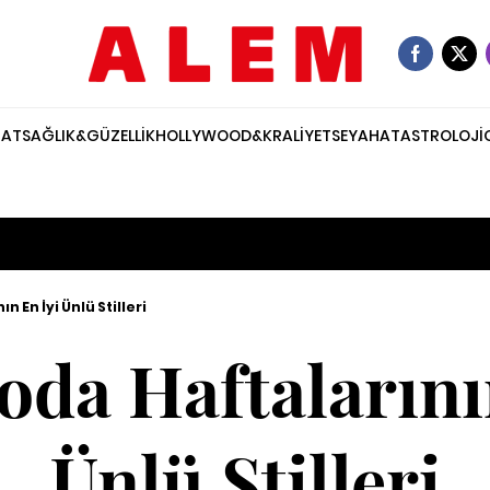
NAT
SAĞLIK&GÜZELLİK
HOLLYWOOD&KRALİYET
SEYAHAT
ASTROLOJİ
 En İyi Ünlü Stilleri
da Haftalarını
Ünlü Stilleri