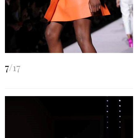
7
/
17