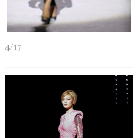
4
/
17