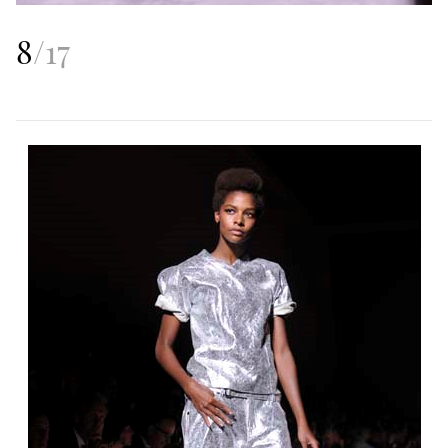
8
/
17