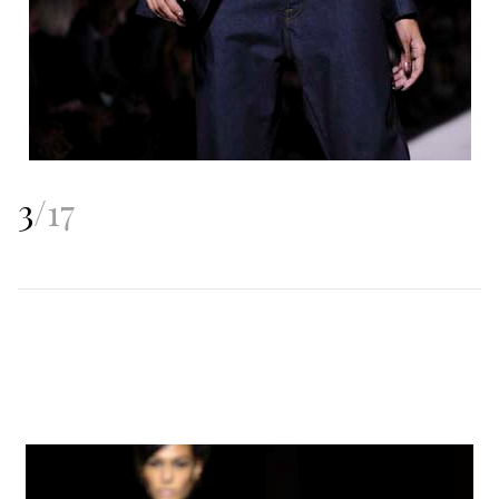
3
/
17