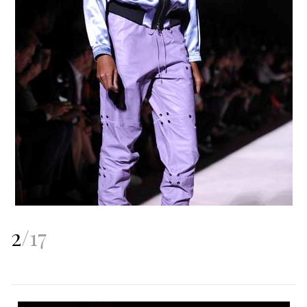
2
/
17