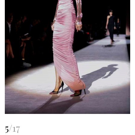
5
/
17