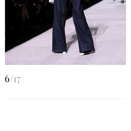
6
/
17