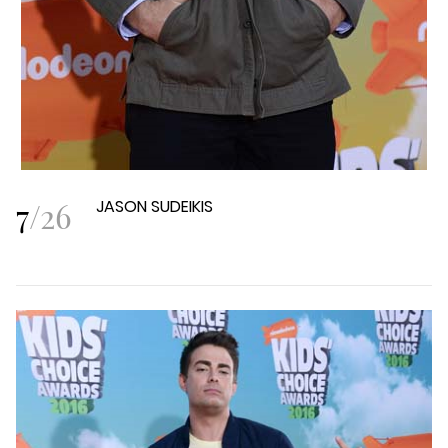
7
/
26
JASON SUDEIKIS