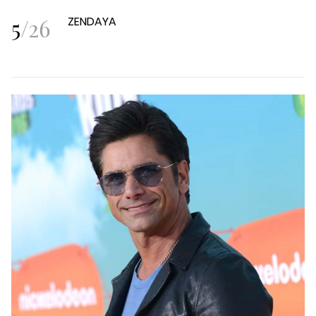
5
/
26
ZENDAYA