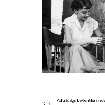
3
/
4
Yollarla ilgili beklentilerin