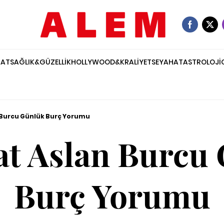
NAT
SAĞLIK&GÜZELLİK
HOLLYWOOD&KRALİYET
SEYAHAT
ASTROLOJİ
 Burcu Günlük Burç Yorumu
at Aslan Burcu
Burç Yorumu