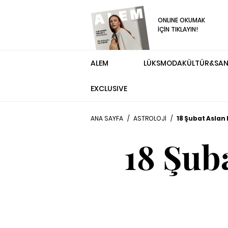
ONLINE OKUMAK
İÇİN TIKLAYIN!
ALEM
LÜKS
MODA
KÜLTÜR&SA
EXCLUSIVE
ANA SAYFA
/
ASTROLOJİ
/
18 Şubat Aslan
18 Şub