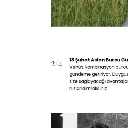
2
/
4
18 Şubat Aslan Burcu G
Venüs, kombinasyon burcunuz 
gündeme getiriyor. Duygusal
size sağlayacağı avantajlar
hızlandırmalısınız.