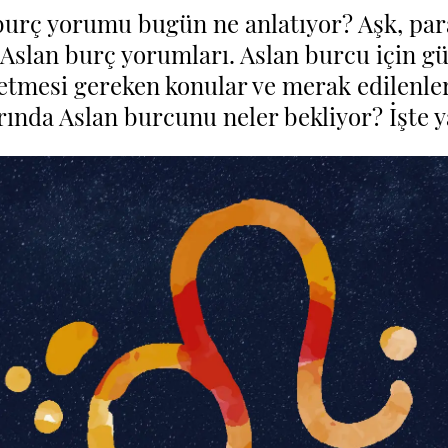
urç yorumu bugün ne anlatıyor? Aşk, para, 
 Aslan burç yorumları. Aslan burcu için gün
tmesi gereken konular ve merak edilenler
ında Aslan burcunu neler bekliyor? İşte yan