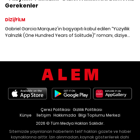
Gerekenler
DİZİ/FİLM
Gabriel Garcia Marquez'in başyapıtı kabul edilen “Yüzyıllık
Yalnızlık (One Hundred Years of Solitude)” romanı, diziye
dönüştürülüyor. Oyuncularından yayın tarihine, tüm
detayları ile “Yüzyıllık Yalnızlık” dizisi hakkında bilmeniz
gerekenler.
Çerez Politikası
Gizlilik Politikası
Künye
İletişim
Hakkımızda
Bilgi Toplumu Merkezi
2026 © Tüm Medya Hakları Saklıdır.
Sitemizde yayınlanan haberlerin telif hakları gazete ve haber
kaynaklarına aittir. İzin alınmadan, kaynak gösterilerek dahi