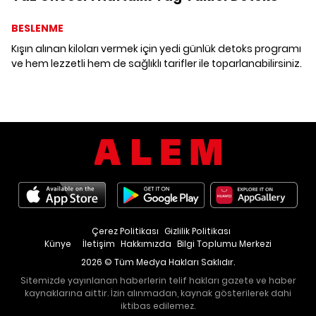
BESLENME
Kışın alınan kiloları vermek için yedi günlük detoks programı
ve hem lezzetli hem de sağlıklı tarifler ile toparlanabilirsiniz.
Çerez Politikası
Gizlilik Politikası
Künye
İletişim
Hakkımızda
Bilgi Toplumu Merkezi
2026 © Tüm Medya Hakları Saklıdır.
Sitemizde yayınlanan haberlerin telif hakları gazete ve haber
kaynaklarına aittir. İzin alınmadan, kaynak gösterilerek dahi
iktibas edilemez.