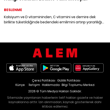
BESLENME
Kalsiyum ve D vitamininden, C vitamini ve demire dek
birlikte tüketildiğinde bedendeki emilimini artırıp yararlılığını
yükselten gıdaları bir araya getirdik.
Çerez Politikası
Gizlilik Politikası
Künye
İletişim
Hakkımızda
Bilgi Toplumu Merkezi
2026 © Tüm Medya Hakları Saklıdır.
Sitemizde yayınlanan haberlerin telif hakları gazete ve haber
kaynaklarına aittir. İzin alınmadan, kaynak gösterilerek dahi
iktibas edilemez.