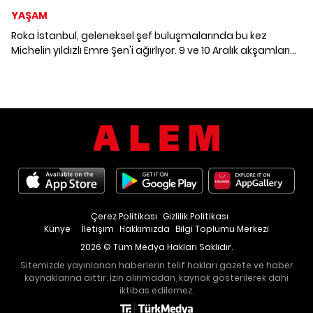
YAŞAM
Roka İstanbul, geleneksel şef buluşmalarında bu kez
Michelin yıldızlı Emre Şen'i ağırlıyor. 9 ve 10 Aralık akşamları
sunulacak menü, Japon mutfağının inceliklerini, Şef Şen'in
mevsimsel ve yaratıcı dokunuşuyla bambaşka bir seviyeye
taşınmaya hazırlanıyor.
Çerez Politikası
Gizlilik Politikası
Künye
İletişim
Hakkımızda
Bilgi Toplumu Merkezi
2026 © Tüm Medya Hakları Saklıdır.
Sitemizde yayınlanan haberlerin telif hakları gazete ve haber
kaynaklarına aittir. İzin alınmadan, kaynak gösterilerek dahi
iktibas edilemez.