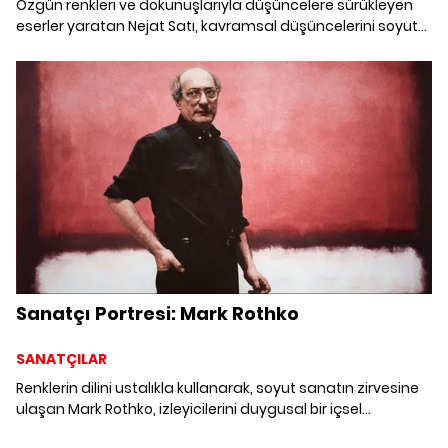
Özgün renkleri ve dokunuşlarıyla düşüncelere sürükleyen
eserler yaratan Nejat Satı, kavramsal düşüncelerini soyut
ögelerle şekillendiriyor. Atölyesinde buluştuğumuz Satı ile
pratiğindeki kavramları masaya yatırırken, son dönem
işlerini de yakından keşfettik.
Sanatçı Portresi: Mark Rothko
SANATÇILAR
Renklerin dilini ustalıkla kullanarak, soyut sanatın zirvesine
ulaşan Mark Rothko, izleyicilerini duygusal bir içsel
yolculuğa çıkarıyor. Sanatındaki lirik tonlar ve derin anlam,