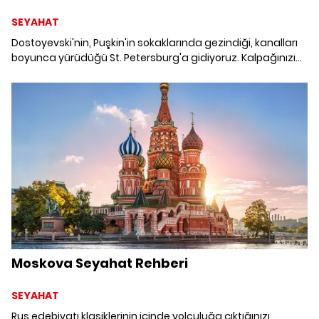
SEYAHAT
Dostoyevski'nin, Puşkin'in sokaklarında gezindiği, kanalları
boyunca yürüdüğü St. Petersburg'a gidiyoruz. Kalpağınızı
yanınıza almayı unutmayın. Hava soğuk olacak.
Moskova Seyahat Rehberi
SEYAHAT
Rus edebiyatı klasiklerinin içinde yolculuğa çıktığınızı