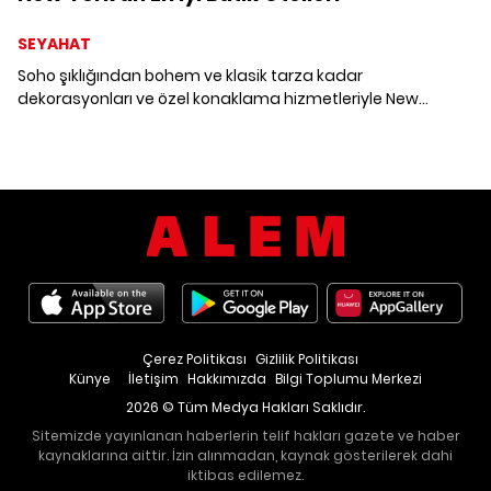
SEYAHAT
Soho şıklığından bohem ve klasik tarza kadar
dekorasyonları ve özel konaklama hizmetleriyle New
York'un en iyi butik otelleri.
Çerez Politikası
Gizlilik Politikası
Künye
İletişim
Hakkımızda
Bilgi Toplumu Merkezi
2026 © Tüm Medya Hakları Saklıdır.
Sitemizde yayınlanan haberlerin telif hakları gazete ve haber
kaynaklarına aittir. İzin alınmadan, kaynak gösterilerek dahi
iktibas edilemez.