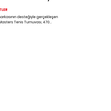
'da Sonlandı
TLER
markasının desteğiyle gerçekleşen
Masters Tenis Turnuvası, 470
unun katılımıyla dokuz gün boyunca
 Country Club'da sporseverlere
n dolu anlar yaşattı.