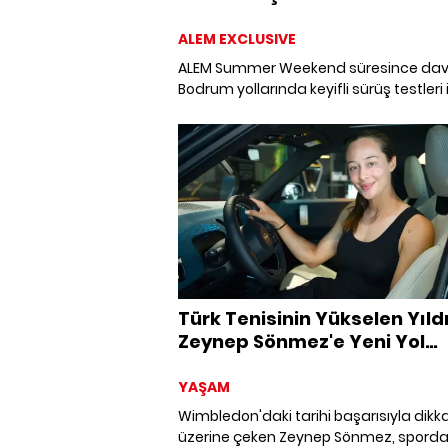
ALEM EXCLUSIVE
ALEM Summer Weekend süresince davet
Bodrum yollarında keyifli sürüş testleri 
MINI'nin en yeni modellerini deneyiml
fırsatı buldu.
Türk Tenisinin Yükselen Yıldı
Zeynep Sönmez'e Yeni Yol
Arkadaşı
YAŞAM
Wimbledon'daki tarihi başarısıyla dikka
üzerine çeken Zeynep Sönmez, sporda