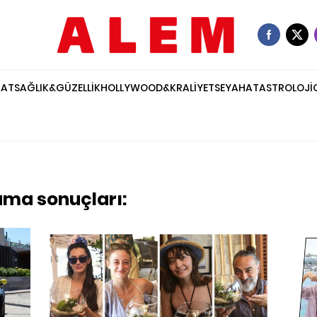
NAT
SAĞLIK&GÜZELLİK
HOLLYWOOD&KRALİYET
SEYAHAT
ASTROLOJİ
rama sonuçları: