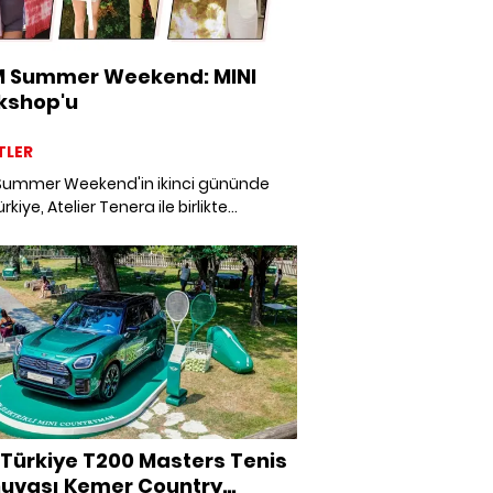
M Summer Weekend: MINI
kshop'u
TLER
Summer Weekend'in ikinci gününde
rkiye, Atelier Tenera ile birlikte
ülebilir boyama atölyesine ev sahipliği
 Türkiye T200 Masters Tenis
uvası Kemer Country