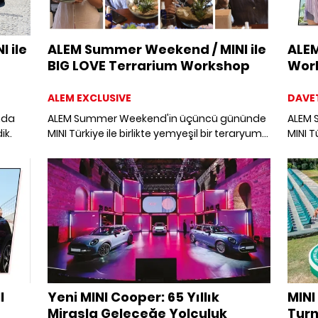
 ile
ALEM Summer Weekend / MINI ile
ALE
BIG LOVE Terrarium Workshop
Wor
ALEM EXCLUSIVE
DAVE
ında
ALEM Summer Weekend'in üçüncü gününde
ALEM 
ik.
MINI Türkiye ile birlikte yemyeşil bir teraryum
MINI Tü
workshop'u gerçekleştirdik.
sürdür
yaptı.
I
Yeni MINI Cooper: 65 Yıllık
MINI
Mirasla Geleceğe Yolculuk
Turn