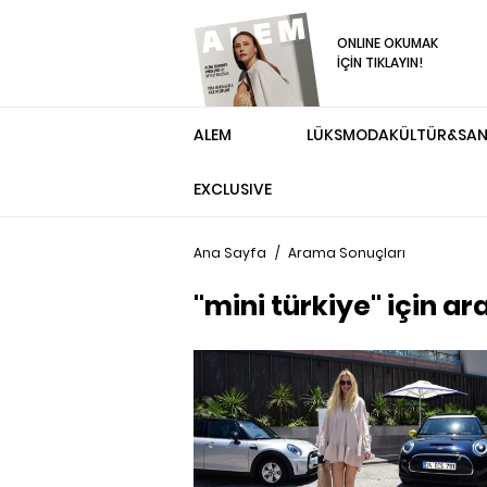
ONLINE OKUMAK
İÇİN TIKLAYIN!
ALEM
LÜKS
MODA
KÜLTÜR&SA
EXCLUSIVE
Ana Sayfa
/
Arama Sonuçları
"mini türkiye" için a