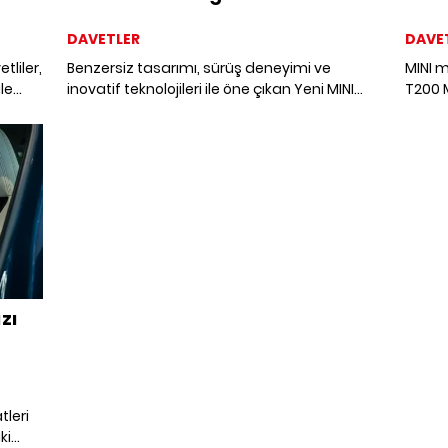
Club
DAVETLER
DAVE
liler,
Benzersiz tasarımı, sürüş deneyimi ve
MINI 
ile
inovatif teknolojileri ile öne çıkan Yeni MINI
T200 
eme
Ailesi, özel bir davet ile tanıtıldı. Markanın 65
sporc
yıllık mirasını ileri taşıyan modeller, keyifli
Kemer
davetin başrolündeydi.
heyeca
zı
tleri
ki