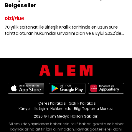
Belgeseller
DİZİ/FİLM
70 yıllık saltanatı ile Birleşik Krallık tarihinde en uzun süre
tahtta oturan hükümdar unvanını alan ve 8 Eylül 2022'de
hayatını kaybeden Kraliçe 2. Elizabeth'i konu alan dizi, film
ve belgeseller.
Çerez Politikası
Gizlilik Politikası
Künye
İletişim
Hakkımızda
Bilgi Toplumu Merkezi
2026 © Tüm Medya Hakları Saklıdır.
Sitemizde yayınlanan haberlerin telif hakları gazete ve haber
kaynaklarına aittir. İzin alınmadan, kaynak gösterilerek dahi