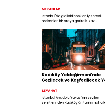
MEKANLAR
İstanbul'da gidilebilecek en iyi teraslı
mekanları bir araya getirdik. Yaz
sıcaklarında püfür püfür esen mekanl
özlemimiz arttı.
Kadıköy Yeldeğirmeni'nde
Gezilecek ve Keşfedilecek Y
Listesi
SEYAHAT
İstanbul Anadolu Yakası'nın sevilen
semtlerinden Kadıköy'ün tarihi mahall