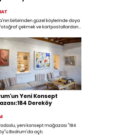
HAT
'nın birbirinden güzel köylerinde doya
fotoğraf çekmek ve kartpostallardan
ış gibi gözüken manzaralar eşliğinde
ş yapmak çok güzel olur değil mi? İşte
'nın en fotojenik köyleri.
um'un Yeni Konsept
zası:184 Dereköy
M
i konsept mağazası "184
öy"ü Bodrum'da açtı.