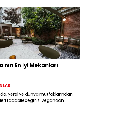
'nın En İyi Mekanları
NLAR
da, yerel ve dünya mutfaklarından
leri tadabileceğiniz, vegandan
aryen ve glütensize kadar hemen her
nme biçimine uygun mekan
ileceğiniz, kahvaltıdan akşam
ine dek yepyeni keşifler
leceğiniz restoran ve kafeleri bir