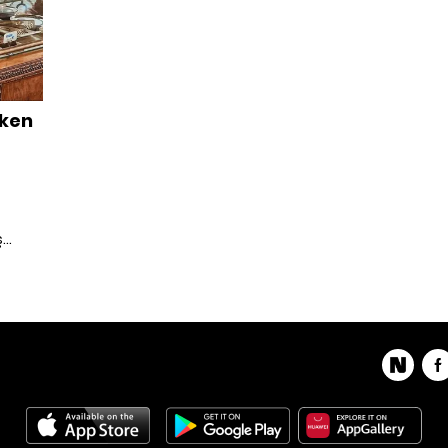
araya 
eken
ş
anız
dik.
hve