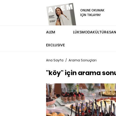
ONLINE OKUMAK
İÇİN TIKLAYIN!
ALEM
LÜKS
MODA
KÜLTÜR&SA
EXCLUSIVE
Ana Sayfa
/
Arama Sonuçları
"köy" için arama sonu