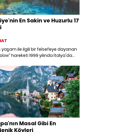
iye'nin En Sakin ve Huzurlu 17
i
HAT
yaşam ile ilgili bir felsefeye dayanan
slow” hareketi 1999 yılında İtalya'da
ı. Türkiye'den de 17 şehrin yer aldığı bu
tin özünde; kendi kendine yeten,
m ve yaşam hızını koruyabilen bir
 yatıyor. Ülkemizden özgünlüğünü
memiş, çok değerli sakin şehirlerle
şa bırakıyoruz sizi.
pa'nın Masal Gibi En
jenik Köyleri