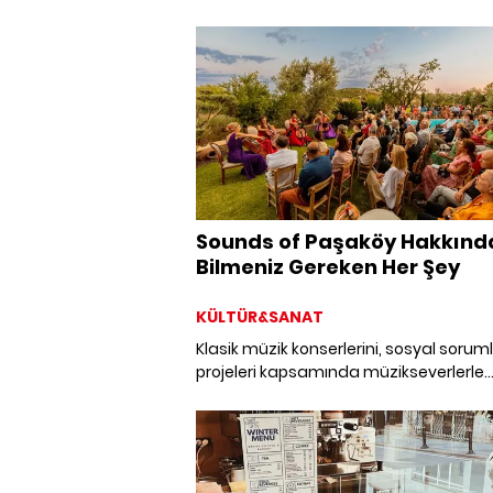
Yeldeğirmeni'nde görülmesi gereken
mekanları ve yapılması gereken etkinlik
keşfediyoruz.
Sounds of Paşaköy Hakkınd
Bilmeniz Gereken Her Şey
KÜLTÜR&SANAT
Klasik müzik konserlerini, sosyal sorum
projeleri kapsamında müzikseverlerle
buluşturan Sounds of Paşaköy hakkın
bilmeniz gereken her şey.