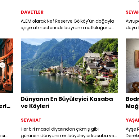
DAVETLER
SEYA
ALEM olarak Nef Reserve Gölköy'ün doğayla
Avrupa
iç içe atmosferinde bayram mutluluğunu
doya 
ara
keyifli bir yemek davetiyle paylaştık.
fırlam
yürüyü
Avrupa
Dünyanın En Büyüleyici Kasaba
Bodr
erler
ve Köyleri
Mağa
SEYAHAT
YAŞA
Her biri masal diyarından çıkmış gibi
Ayşe Rodoslu, yen
esi
görünen dünyanın en büyüleyici kasaba ve
Derek