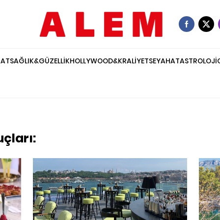
NAT
SAĞLIK&GÜZELLİK
HOLLYWOOD&KRALİYET
SEYAHAT
ASTROLOJİ
çları: