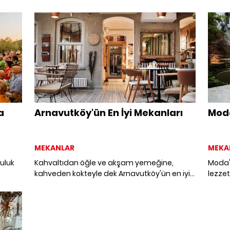
köyleri.
leri
a
Arnavutköy'ün En İyi Mekanları
Moda
MEKANLAR
MEKA
luluk
Kahvaltıdan öğle ve akşam yemeğine,
Moda'
kahveden kokteyle dek Arnavutköy'ün en iyi
lezzet
da
mekanlarını keşfettik.
vejet
besle
bulab
yemeğ
yapabi