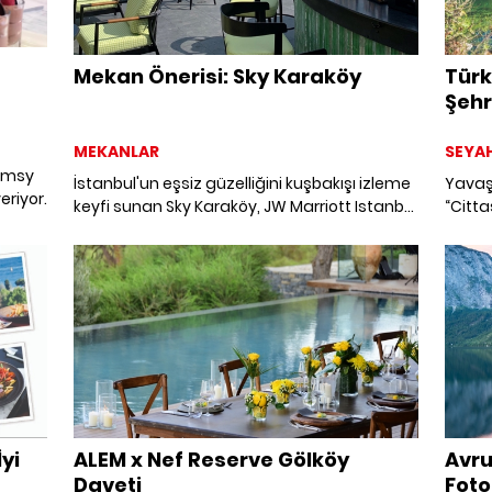
Mekan Önerisi: Sky Karaköy
Türk
Şehr
MEKANLAR
SEYA
Mumsy
İstanbul'un eşsiz güzelliğini kuşbakışı izleme
Yavaş 
eriyor.
keyfi sunan Sky Karaköy, JW Marriott Istanbul
“Citta
Bosphorus'un teras katında kapılarını açtı.
başlad
hareke
tüketi
denge
kaybet
baş ba
yi
ALEM x Nef Reserve Gölköy
Avru
Daveti
Foto