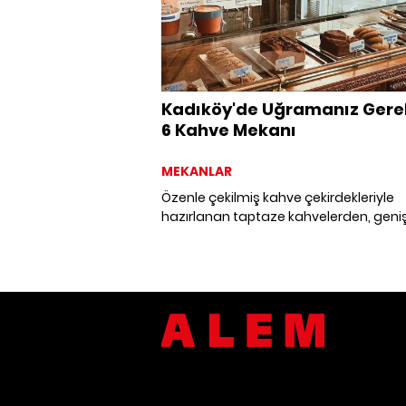
Kadıköy'de Uğramanız Ger
6 Kahve Mekanı
MEKANLAR
Özenle çekilmiş kahve çekirdekleriyle
hazırlanan taptaze kahvelerden, geni
kahvaltı çeşitlerine ve vegan tatlı
alternatiflerine dek Kadıköy'ün uğram
gereken en iyi kahve mekanlarını listele
Kadıköy'de uğramanız gereken altı ka
mekanı bir arada.