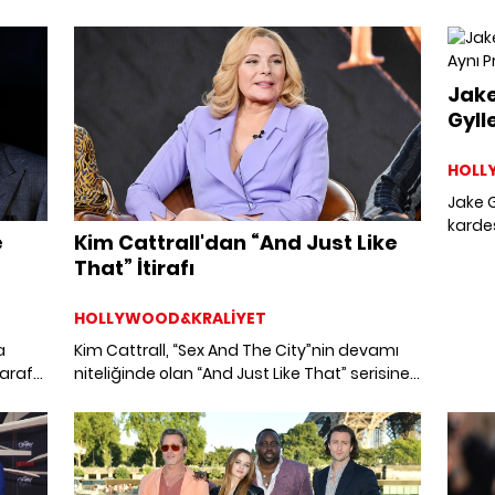
ni
Armie Hammer'ın, Elizabeth Chambers ile
Fox, K
ung
olan ilişkisine yakından bakıyoruz.
samimi
Jake
Gyll
Ala
HOLL
Jake 
kardeş
e
Kim Cattrall'dan “And Just Like
doğrul
That” İtirafı
HOLLYWOOD&KRALİYET
a
Kim Cattrall, “Sex And The City”nin devamı
araf
niteliğinde olan “And Just Like That” serisine
katılmaması hakkında ilk kez konuştu.