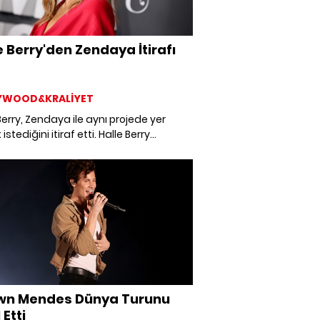
e Berry'den Zendaya İtirafı
YWOOD&KRALİYET
Berry, Zendaya ile aynı projede yer
stediğini itiraf etti. Halle Berry
a için şu sözleri söyedi, “O, geleceğin
disi.”
wn Mendes Dünya Turunu
 Etti