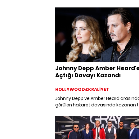
Fashion” kadro değişikliğine gidiyor. Ye
sezonda sunucu koltuğuna Alexa Ch
yerine Gigi Hadid geliyor.
Johnny Depp Amber Heard'
Açtığı Davayı Kazandı
HOLLYWOOD&KRALİYET
Johnny Depp ve Amber Heard arasınd
görülen hakaret davasında kazanan t
Johnny Depp ve ekibi oldu.