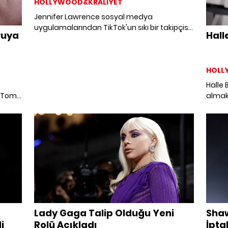
HOLLYWOOD&KRALİYET
Jennifer Lawrence sosyal medya
uygulamalarından TikTok'un sıkı bir takipçisi
ruya
Hall
olduğunu itiraf etti.
HOLL
Halle 
i Tom
almak i
Zenday
ta ken
Lady Gaga Talip Olduğu Yeni
Sha
i
Rolü Açıkladı
İptal