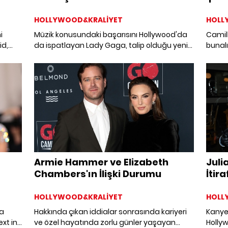
HOLLYWOOD&KRALİYET
HOLL
i
Müzik konusundaki başarısını Hollywood'da
Camill
id,
da ispatlayan Lady Gaga, talip olduğu yeni
bunal
i
rolü açıkladı.
turunu
ik
a
Armie Hammer ve Elizabeth
Juli
Chambers'ın İlişki Durumu
İtira
HOLLYWOOD&KRALİYET
HOLL
şa
Hakkında çıkan iddialar sonrasında kariyeri
Kanye 
xt in
ve özel hayatında zorlu günler yaşayan
Holly