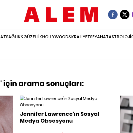
NAT
SAĞLIK&GÜZELLİK
HOLLYWOOD&KRALİYET
SEYAHAT
ASTROLOJİ
 için arama sonuçları:
Jennifer Lawrence'ın Sosyal
Medya Obsesyonu