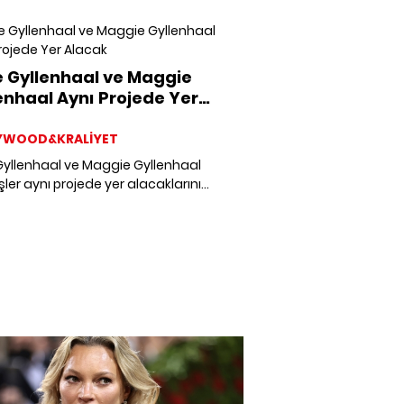
im Kardashian ile kıyaslanmasıyla ilgili
 itirafta bulundu.
 Gyllenhaal ve Maggie
enhaal Aynı Projede Yer
cak
YWOOD&KRALİYET
Gyllenhaal ve Maggie Gyllenhaal
ler aynı projede yer alacaklarını
adı.