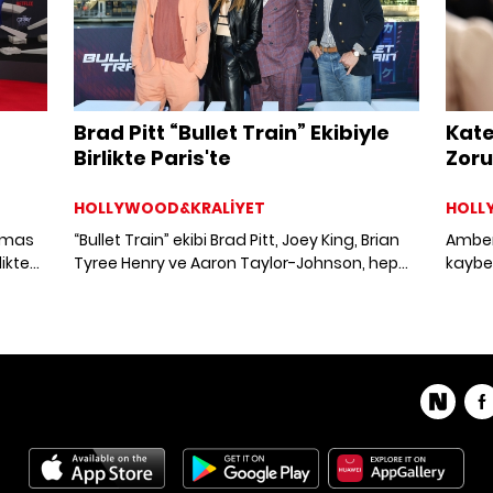
Brad Pitt “Bullet Train” Ekibiyle
Kate
Birlikte Paris'te
Zor
HOLLYWOOD&KRALİYET
HOLL
Armas
“Bullet Train” ekibi Brad Pitt, Joey King, Brian
Amber
ikte
Tyree Henry ve Aaron Taylor-Johnson, hep
kaybe
birlikte Paris prömiyerine katıldı.
başvur
İkilin
katıld
itiraf
zorun