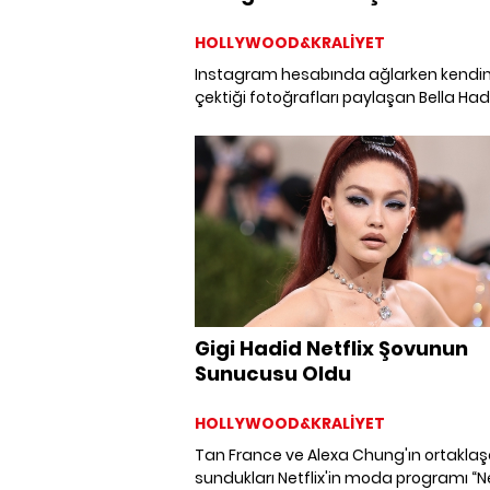
HOLLYWOOD&KRALİYET
Instagram hesabında ağlarken kendin
çektiği fotoğrafları paylaşan Bella Had
sosyal medyayı ikiye bölmüştü. Kimiler
‘kendisini cesurca ifade ettiği' için tebr
ederken kimileri de ‘samimiyetine'
inanmamıştı. Bella Hadid Instagram'd
paylaştığı fotoğraflarına verdiği bir
röportajda açıklık getirdi.
Gigi Hadid Netflix Şovunun
Sunucusu Oldu
HOLLYWOOD&KRALİYET
Tan France ve Alexa Chung'ın ortakla
sundukları Netflix'in moda programı “Ne