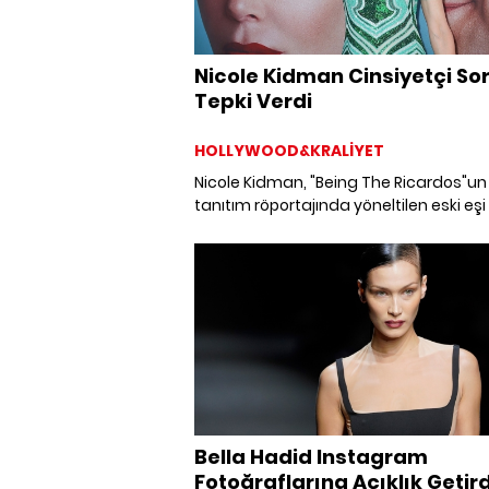
Nicole Kidman Cinsiyetçi So
Tepki Verdi
HOLLYWOOD&KRALİYET
Nicole Kidman, "Being The Ricardos"un
tanıtım röportajında yöneltilen eski eş
Cruise ile ilgili soruya sinirlendi.
Bella Hadid Instagram
Fotoğraflarına Açıklık Getird