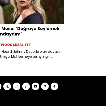
 Moss: “Doğruyu Söylemek
undaydım”
YWOOD&KRALİYET
 Heard, Johnny Depp ile olan davasını
tmişti. Mahkemeye temyiz için
an Heard'ün bu kararı reddedildi.
in davasına tanıklık eden Kate Moss ise
ığı bir podcast'te mahkemeyle ilgili
ta bulundu: “Doğruyu söylemek
daydım.”