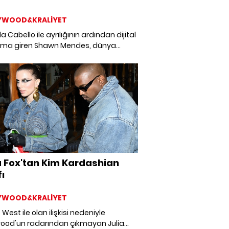
YWOOD&KRALİYET
a Cabello ile ayrılığının ardından dijital
ıma giren Shawn Mendes, dünya
 iptal etmek zorunda kaldı.
a Fox'tan Kim Kardashian
fı
YWOOD&KRALİYET
West ile olan ilişkisi nedeniyle
wood'un radarından çıkmayan Julia