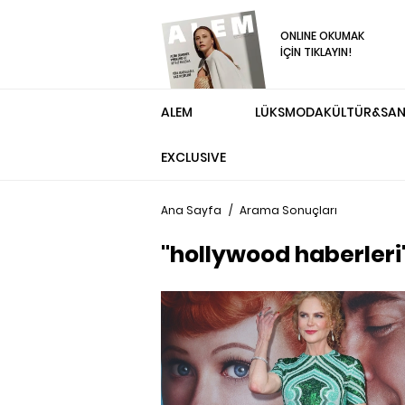
ONLINE OKUMAK
İÇİN TIKLAYIN!
ALEM
LÜKS
MODA
KÜLTÜR&SA
EXCLUSIVE
Ana Sayfa
/
Arama Sonuçları
"hollywood haberleri"