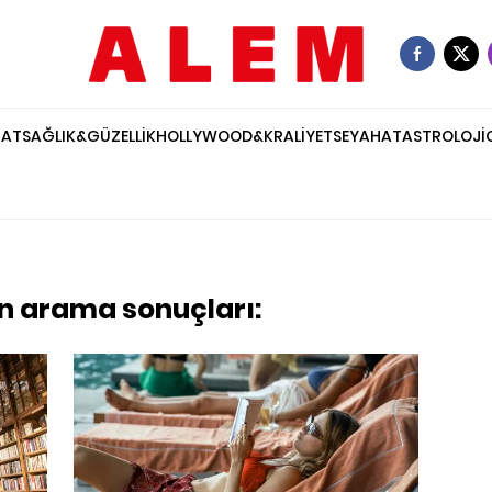
NAT
SAĞLIK&GÜZELLİK
HOLLYWOOD&KRALİYET
SEYAHAT
ASTROLOJİ
in arama sonuçları: