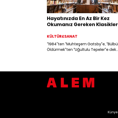
Hayatınızda En Az Bir Kez
Okumanız Gereken Klasikler
KÜLTÜR&SANAT
“1984”ten “Muhteşem Gatsby”e, “Bülbü
Öldürmek”ten “Uğultulu Tepeler”e dek
herkesin okuma listesinde bulunması
gereken tüm zamanların edebiyat klasi
Künye