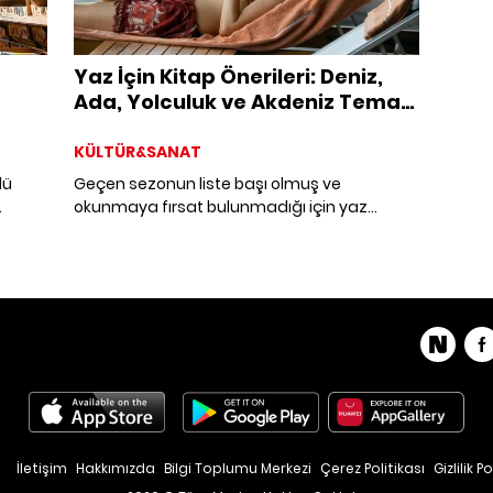
Yaz İçin Kitap Önerileri: Deniz,
Ada, Yolculuk ve Akdeniz Temalı
Okuma Listesi
KÜLTÜR&SANAT
lü
Geçen sezonun liste başı olmuş ve
okunmaya fırsat bulunmadığı için yaz
tatiline çıkarken bavula ilk atılan kitapları
kleri.
yine başımızın üstünde, ancak onları ayrı bir
yerde tutalım şimdilik. Çünkü tüm
zamanların “yaz kokulu” kitaplarıyla bir
yolculuğa çıkıyoruz.
İletişim
Hakkımızda
Bilgi Toplumu Merkezi
Çerez Politikası
Gizlilik Po