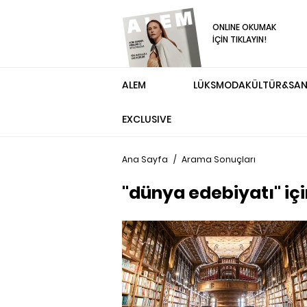
ONLINE OKUMAK
İÇİN TIKLAYIN!
ALEM
LÜKS
MODA
KÜLTÜR&SA
EXCLUSIVE
Ana Sayfa
/
Arama Sonuçları
"dünya edebiyatı" iç