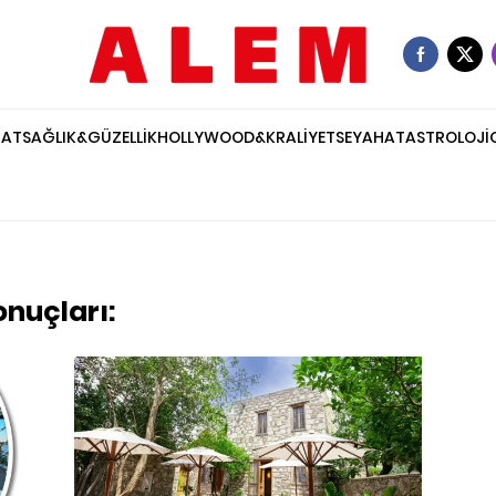
NAT
SAĞLIK&GÜZELLİK
HOLLYWOOD&KRALİYET
SEYAHAT
ASTROLOJİ
onuçları: