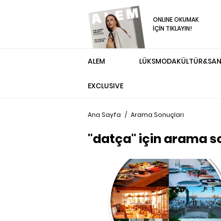
ONLINE OKUMAK
İÇİN TIKLAYIN!
ALEM
LÜKS
MODA
KÜLTÜR&SA
EXCLUSIVE
Ana Sayfa
/
Arama Sonuçları
"datça" için arama s