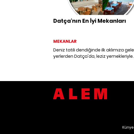
Datça'nın En İyi Mekanları
MEKANLAR
Deniz tatili dendiğinde ilk aklımıza gel
yerlerden Datça'da, leziz yemekleriyle
kalbinizi kazanacak balıkçılardan
pastanelere dek en iyi mekanlar.
Künye