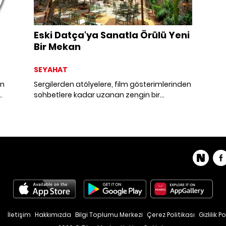
Eski Datça'ya Sanatla Örülü Yeni
Bir Mekan
SEYAHAT
en
Sergilerden atölyelere, film gösterimlerinden
sohbetlere kadar uzanan zengin bir
program sunan Maison Magi, Eski Datça'da
kapılarını açıyor.
İletişim
Hakkımızda
Bilgi Toplumu Merkezi
Çerez Politikası
Gizlilik Po