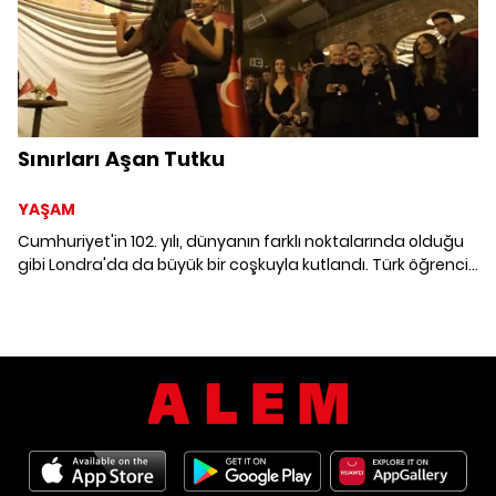
Sınırları Aşan Tutku
YAŞAM
Cumhuriyet'in 102. yılı, dünyanın farklı noktalarında olduğu
gibi Londra'da da büyük bir coşkuyla kutlandı. Türk öğrenci
toplulukları, bu anlamlı günü “Cumhuriyet Balosu”nda bir
araya gelerek andı.