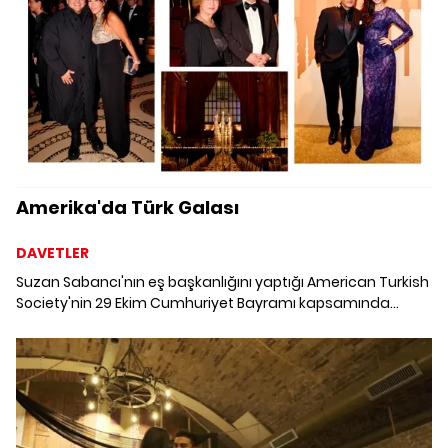
Amerika'da Türk Galası
DAVETLER
Suzan Sabancı'nın eş başkanlığını yaptığı American Turkish
Society'nin 29 Ekim Cumhuriyet Bayramı kapsamında
düzenlediği galada anlamlı bir dayanışma örneği
sergilendi. Sabancı'nın ev sahipliği yaptığı gecede 1 milyon
doların üzerinde bağış toplandı; gelir ABD'deki Türk
öğrencilere burs olarak aktarılacak.