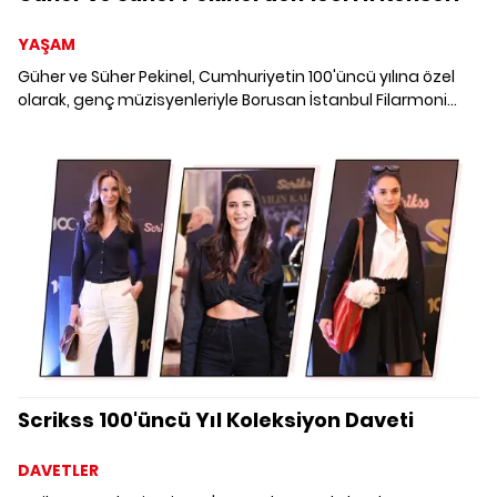
YAŞAM
Güher ve Süher Pekinel, Cumhuriyetin 100'üncü yılına özel
olarak, genç müzisyenleriyle Borusan İstanbul Filarmoni
Orkestrası eşliğinde 19 Ekim'de Zorlu PSM'de sahne alıyor.
Scrikss 100'üncü Yıl Koleksiyon Daveti
DAVETLER