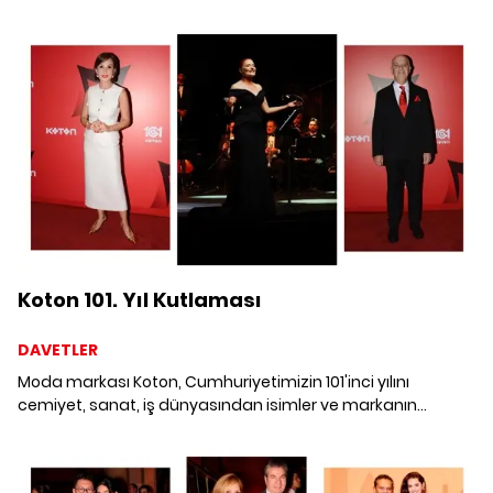
koleksiyonunu, Tersane İstanbul' da tanıttı.
Koton 101. Yıl Kutlaması
DAVETLER
Moda markası Koton, Cumhuriyetimizin 101'inci yılını
cemiyet, sanat, iş dünyasından isimler ve markanın
çalışanlarıyla Zorlu PSM Turkcell Sahnesi'nde görkemli bir
geceyle kutladı.