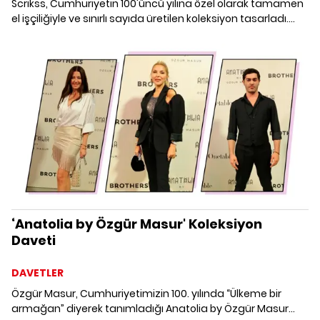
Scrikss, Cumhuriyetin 100'üncü yılına özel olarak tamamen
el işçiliğiyle ve sınırlı sayıda üretilen koleksiyon tasarladı.
Cumhuriyet değerlerini ve Türklerin bu topraklardaki bin yıllık
köklerini yansıtan detayların ince ince işlendiği kalemler
som altın, som gümüş, elmas ve pırlantalar kullanılarak
üretildi.
‘Anatolia by Özgür Masur' Koleksiyon
Daveti
DAVETLER
Özgür Masur, Cumhuriyetimizin 100. yılında “Ülkeme bir
armağan” diyerek tanımladığı Anatolia by Özgür Masur