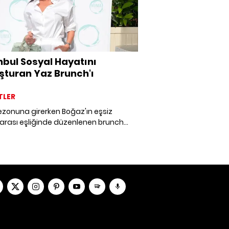
nbul Sosyal Hayatını
şturan Yaz Brunch'ı
TLER
ezonuna girerken Boğaz'ın eşsiz
rası eşliğinde düzenlenen brunch
nde bir araya gelen konuklar,
onomi ve samimi sohbetler eşliğinde
i bir deneyim yaşadı.