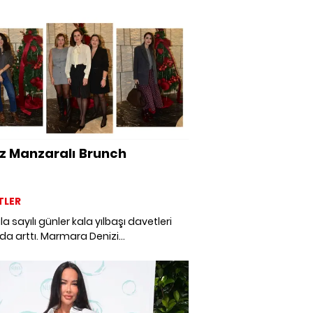
ar sizi bekliyor. Bu özel günde, annenizi
lmaz bir brunch deneyimiyle şımartın!
z Manzaralı Brunch
TLER
ıla sayılı günler kala yılbaşı davetleri
da arttı. Marmara Denizi
asının eşlik ettiği yılbaşı brunch'ı ise
 hayatın tanınan isimlerini buluşturdu.