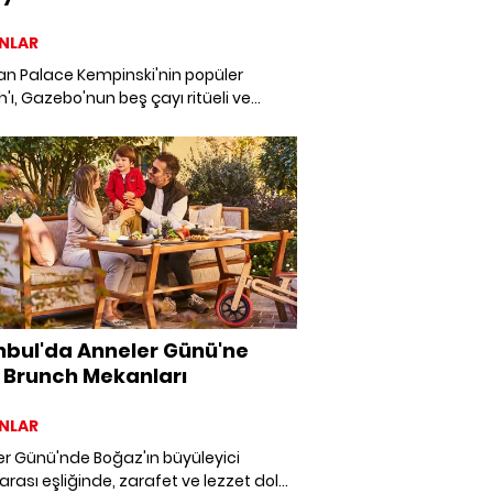
NLAR
an Palace Kempinski'nin popüler
'ı, Gazebo'nun beş çayı ritüeli ve
lin servis ödülü kazanan Tuğra
an'ın lezzetleri, artık yalnızca
tçilere özel değil. Çırağan Palace'ın
nen catering servisi, saray lezzetlerini
nize getiriyor.
nbul'da Anneler Günü'ne
 Brunch Mekanları
NLAR
er Günü'nde Boğaz'ın büyüleyici
ası eşliğinde, zarafet ve lezzet dolu