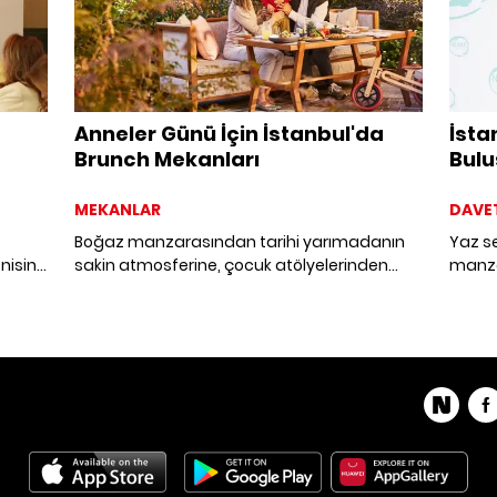
Anneler Günü İçin İstanbul'da
İsta
Brunch Mekanları
Bulu
MEKANLAR
DAVE
Boğaz manzarasından tarihi yarımadanın
Yaz s
nisini
sakin atmosferine, çocuk atölyelerinden
manza
leşen
wellness dokunuşlarına uzanan Anneler
daveti
e zarif
Günü brunch seçenekleriyle bu yıl kutlamayı
gastr
raya
biraz daha lezzetli hale getiriyoruz.
keyifl