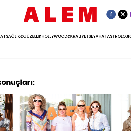
NAT
SAĞLIK&GÜZELLİK
HOLLYWOOD&KRALİYET
SEYAHAT
ASTROLOJİ
sonuçları: