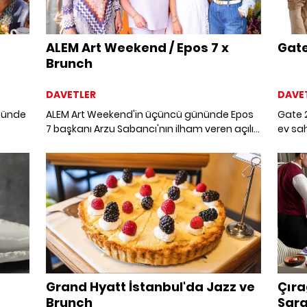
ALEM Art Weekend / Epos 7 x
Gate
Brunch
DAVETLER
DAVE
nünde
ALEM Art Weekend'in üçüncü gününde Epos
Gate 
7 başkanı Arzu Sabancı'nın ilham veren açılış
ev sah
onuna
konuşmasının ardından davetliler keyifli bir
evind
brunch yaptı.
merhab
kültür
bir ar
yeni 
misafir
Grand Hyatt İstanbul'da Jazz ve
Çıra
Brunch
Sara