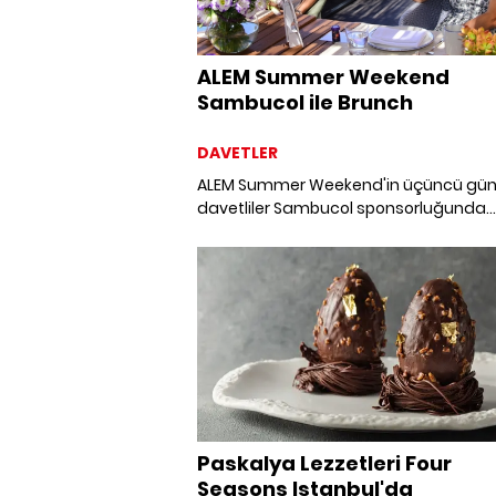
ALEM Summer Weekend
Sambucol ile Brunch
DAVETLER
ALEM Summer Weekend'in üçüncü gü
davetliler Sambucol sponsorluğunda
Otto'da lezzetli bir brunch ile hafta s
veda ettiler.
Paskalya Lezzetleri Four
Seasons Istanbul'da