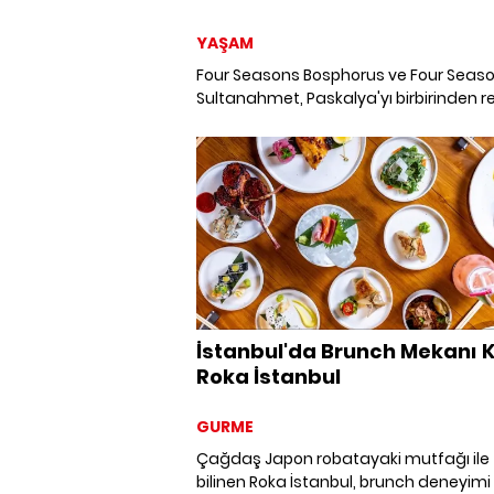
YAŞAM
Four Seasons Bosphorus ve Four Seas
Sultanahmet, Paskalya'yı birbirinden re
brunch seçenekleri ve özel lezzetlerle
kutluyor.
İstanbul'da Brunch Mekanı K
Roka İstanbul
GURME
Çağdaş Japon robatayaki mutfağı ile
bilinen Roka İstanbul, brunch deneyimi 