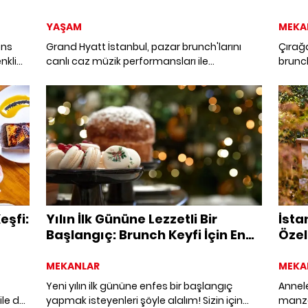
YAŞAM
MEKA
ons
Grand Hyatt İstanbul, pazar brunch'larını
Çırağ
nkli
canlı caz müzik performansları ile
brunch
zenginleştiriyor.
Miche
Restor
ziyare
yenile
adresi
eşfi:
Yılın İlk Gününe Lezzetli Bir
İsta
Başlangıç: Brunch Keyfi İçin En
Özel
İyi Mekanlar
MEKANLAR
MEKA
Yeni yılın ilk gününe enfes bir başlangıç
Annel
ile de
yapmak isteyenleri şöyle alalım! Sizin için
manzar