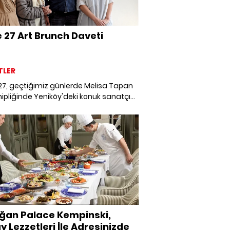
 27 Art Brunch Daveti
TLER
27, geçtiğimiz günlerde Melisa Tapan
ipliğinde Yeniköy'deki konuk sanatçı
e, sonbahar-kış 2022 sezonuna
a dedi. Sezonun ilk Art Brunch'ında;
-sanat dünyasının önde gelen isimleri
aya gelirken, buluşmada Gate 27'nin
programı ”Yaratıcı Zanaat Konaklama”
lere tanıtıldı.
ğan Palace Kempinski,
y Lezzetleri İle Adresinizde