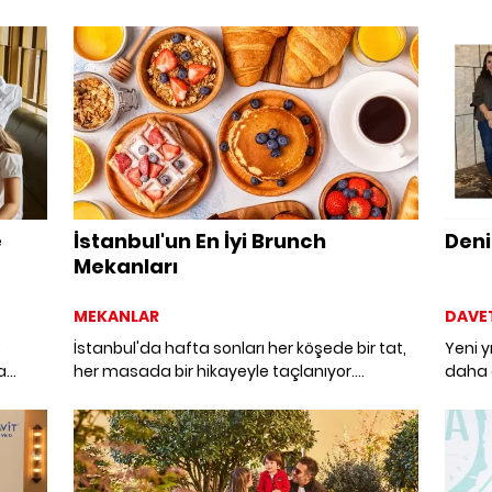
şehirdeki en popüler brunch mekanlarının
sofral
tik.
izini sürdük. Taptaze lezzetlerden oluşan
unutu
zengin menüler, keyifli atmosferler ve sıcak
kahvelerle bu özel günü unutulmaz
kılabilirsiniz. İşte, yeni yıla yepyeni bir enerji ile
başlamak için mutlaka denemeniz gereken
mekan önerileri…
e
İstanbul'un En İyi Brunch
Deni
Mekanları
MEKANLAR
DAVE
;
İstanbul'da hafta sonları her köşede bir tat,
Yeni y
a
her masada bir hikayeyle taçlanıyor.
daha 
Kahveler köpürüyor, kruvasanlar sıcacık…
manzar
Hazırlanın, İstanbul'un brunch mekanlarına
sosyal
davetlisiniz.