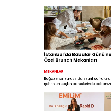
misafirlerini karşılıyor. Menüsünden
atmosferine dek Roka İstanbul'u keşfet
İstanbul'da Babalar Günü'n
Özel Brunch Mekanları
MEKANLAR
Boğaz manzarasından zarif sofralara
şehrin en seçkin adreslerinde babanız
lezzet dolu bir teşekkür edin!