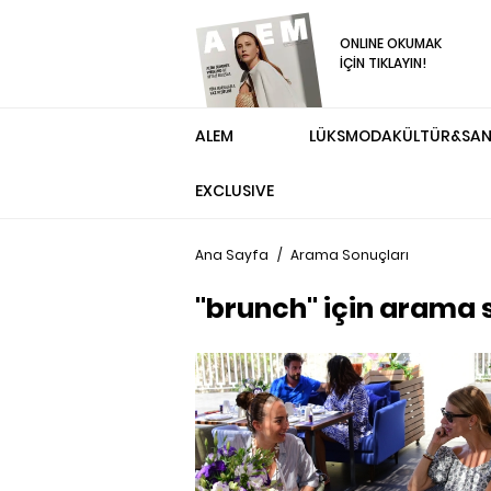
ONLINE OKUMAK
İÇİN TIKLAYIN!
ALEM
LÜKS
MODA
KÜLTÜR&SA
EXCLUSIVE
Ana Sayfa
/
Arama Sonuçları
"brunch" için arama 