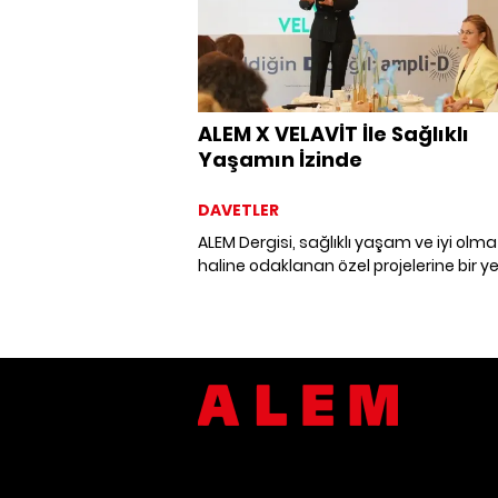
ALEM X VELAVİT İle Sağlıklı
Yaşamın İzinde
DAVETLER
ALEM Dergisi, sağlıklı yaşam ve iyi olma
haline odaklanan özel projelerine bir ye
daha ekledi. Velavit iş birliğiyle gerçek
brunch daveti; ilham veren sohbetler v
bir atmosfer içinde ünlü simaları bir a
getirdi.