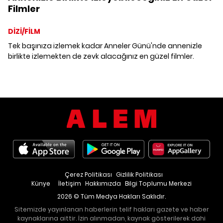
Filmler
DİZİ/FİLM
Tek başınıza izlemek kadar Anneler Günü'nde annenizle
birlikte izlemekten de zevk alacağınız en güzel filmler.
Çerez Politikası
Gizlilik Politikası
Künye
İletişim
Hakkımızda
Bilgi Toplumu Merkezi
2026 © Tüm Medya Hakları Saklıdır.
Sitemizde yayınlanan haberlerin telif hakları gazete ve haber
kaynaklarına aittir. İzin alınmadan, kaynak gösterilerek dahi