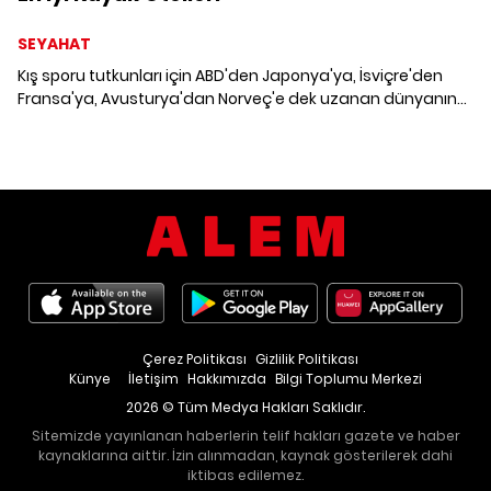
SEYAHAT
Kış sporu tutkunları için ABD'den Japonya'ya, İsviçre'den
Fransa'ya, Avusturya'dan Norveç'e dek uzanan dünyanın
en iyi kayak otellerini keşfettik.
Çerez Politikası
Gizlilik Politikası
Künye
İletişim
Hakkımızda
Bilgi Toplumu Merkezi
2026 © Tüm Medya Hakları Saklıdır.
Sitemizde yayınlanan haberlerin telif hakları gazete ve haber
kaynaklarına aittir. İzin alınmadan, kaynak gösterilerek dahi
iktibas edilemez.