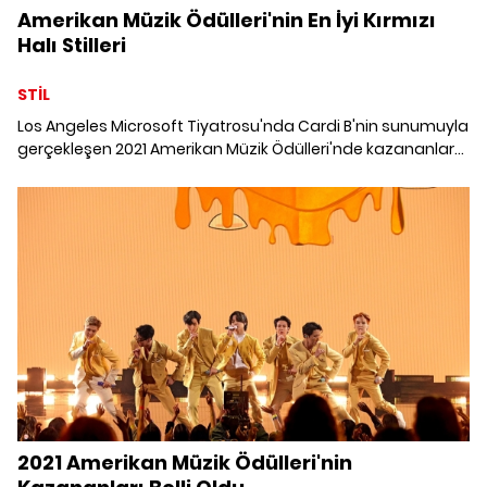
Amerikan Müzik Ödülleri'nin En İyi Kırmızı
Halı Stilleri
STİL
Los Angeles Microsoft Tiyatrosu'nda Cardi B'nin sunumuyla
gerçekleşen 2021 Amerikan Müzik Ödülleri'nde kazananlar
kadar kırmızı halı stilleri de spot ışıkları altında kendine yer
buldu. Cardi B'nin altın maskeli Schiaparelli tasarımı
kostümünden, Olivia Rodrigo'nun David Koma imzalı tüy
detaylı payet işlemeli lila elbisesine kadar 2021 Amerikan
Müzik Ödülleri'nin en iyi kırmızı halı stillerini derledik.
2021 Amerikan Müzik Ödülleri'nin