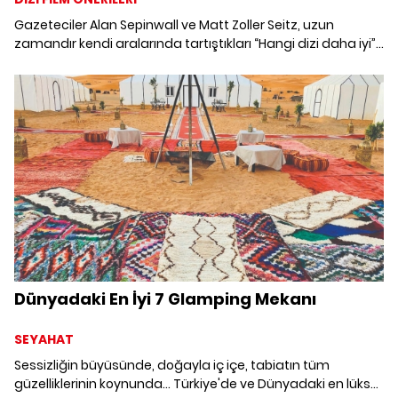
Gazeteciler Alan Sepinwall ve Matt Zoller Seitz, uzun
zamandır kendi aralarında tartıştıkları “Hangi dizi daha iyi”
konusunu bir kitaba taşıdı. TV (The Book) adını verdikleri
kitapta 100 televizyon dizisi yer alıyor.
Dünyadaki En İyi 7 Glamping Mekanı
SEYAHAT
Sessizliğin büyüsünde, doğayla iç içe, tabiatın tüm
güzelliklerinin koynunda... Türkiye'de ve Dünyadaki en lüks