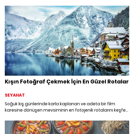
Glamping alanları, sadeliğin lüks ile buluşma noktası.
Geçirmekte olduğumuz sosyal mesafeli yeni normalin
getirilerine en uygunu, oldukça izole bir tatil anlayışı.
Dünyadan ve ülkemizden Glamping yerleri şimdi sizlerle.
Kışın Fotoğraf Çekmek İçin En Güzel Rotalar
SEYAHAT
Soğuk kış günlerinde karla kaplanan ve adeta bir film
karesine dönüşen mevsiminin en fotojenik rotalarını keşfe
çıkmanın tam zamanı.