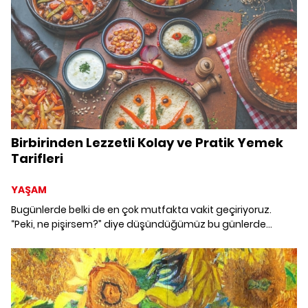
Birbirinden Lezzetli Kolay ve Pratik Yemek
Tarifleri
YAŞAM
Bugünlerde belki de en çok mutfakta vakit geçiriyoruz.
“Peki, ne pişirsem?” diye düşündüğümüz bu günlerde
yepyeni tarifler keşfetmeye, birbirinden lezzetli tatlara
imza atmaya ne dersiniz?