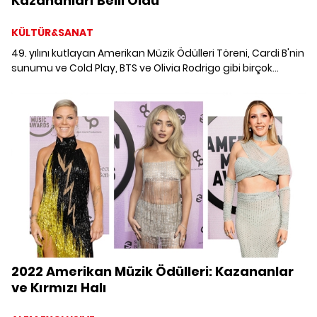
Kazananları Belli Oldu
KÜLTÜR&SANAT
49. yılını kutlayan Amerikan Müzik Ödülleri Töreni, Cardi B'nin
sunumu ve Cold Play, BTS ve Olivia Rodrigo gibi birçok
sanatçının canlı performanslarıyla dolu dolu geçti. Los
Angeles'ta gerçekleşen 2021 Amerikan Müzik Ödülleri'nin
kazananlarına göz atıyoruz.
2022 Amerikan Müzik Ödülleri: Kazananlar
ve Kırmızı Halı