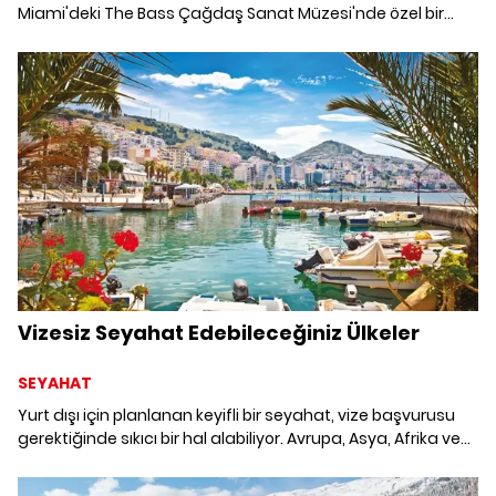
Miami'deki The Bass Çağdaş Sanat Müzesi'nde özel bir
gece gerçekleştiriyor. Uluslararası koleksiyonerler,
sanatçılar, galeriler ve sanat profesyonelleri, Miami Sanat
Haftası'nda buluşuyor.
Vizesiz Seyahat Edebileceğiniz Ülkeler
SEYAHAT
Yurt dışı için planlanan keyifli bir seyahat, vize başvurusu
gerektiğinde sıkıcı bir hal alabiliyor. Avrupa, Asya, Afrika ve
Amerika'da vizesiz olarak seyahat edebileceğiniz en güzel
ülkeler.