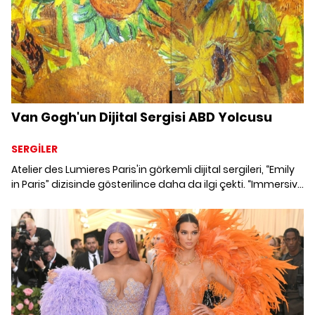
Van Gogh'un Dijital Sergisi ABD Yolcusu
SERGİLER
Atelier des Lumieres Paris'in görkemli dijital sergileri, “Emily
in Paris” dizisinde gösterilince daha da ilgi çekti. “Immersive
van Gogh” sergisi 2021'de ABD'ye yolculuğa hazırlanıyor.