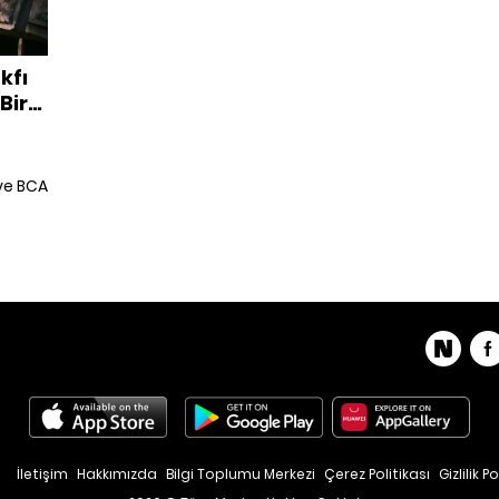
kfı
Bir
 ve BCA
rojesi
arklı
İletişim
Hakkımızda
Bilgi Toplumu Merkezi
Çerez Politikası
Gizlilik Po