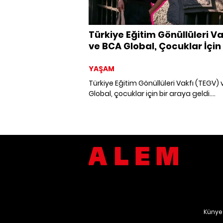
Türkiye Eğitim Gönüllüleri Va
ve BCA Global, Çocuklar İçin 
Arada
YAŞAM
Türkiye Eğitim Gönüllüleri Vakfı (TEGV)
Global, çocuklar için bir araya geldi.
“Sürdürülebilir Yardım ve Dayanışma” p
kapsamında yedi marka, çocuklar için f
tasarımlarını ortaya koydu.
Künye