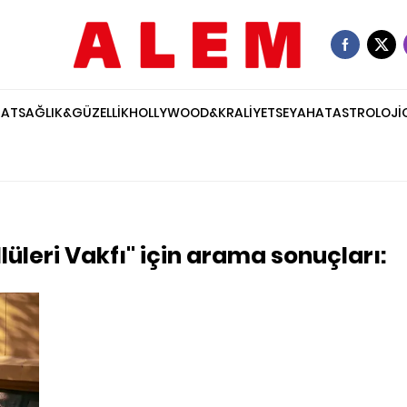
NAT
SAĞLIK&GÜZELLİK
HOLLYWOOD&KRALİYET
SEYAHAT
ASTROLOJİ
lüleri Vakfı" için arama sonuçları: