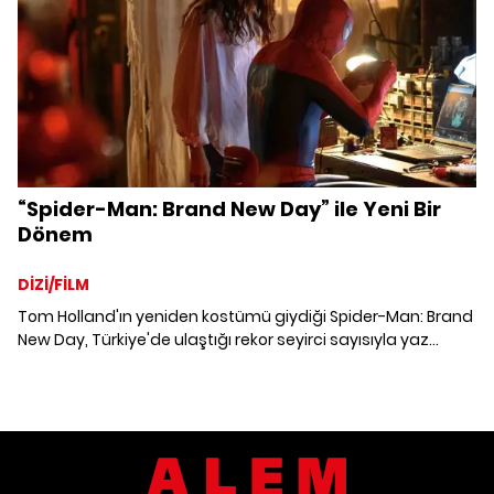
“Spider-Man: Brand New Day” ile Yeni Bir
Dönem
DİZİ/FİLM
Tom Holland'ın yeniden kostümü giydiği Spider-Man: Brand
New Day, Türkiye'de ulaştığı rekor seyirci sayısıyla yaz
sezonunun en güçlü açılışlarından birine imza attı. Yeni
film, "Spider-Man"in kuşakları aşan popülerliğini bir kez
daha gösterdi.