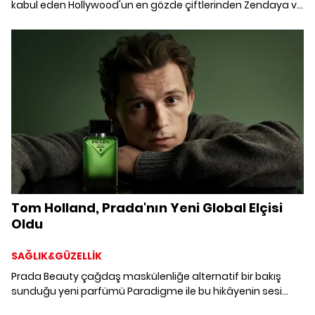
kabul eden Hollywood'un en gözde çiftlerinden Zendaya ve
Tom Holland ilişkilerini bir üst seviyeye taşımaya
hazırlanıyor.
Tom Holland, Prada'nın Yeni Global Elçisi
Oldu
SAĞLIK&GÜZELLİK
Prada Beauty çağdaş maskülenliğe alternatif bir bakış
sunduğu yeni parfümü Paradigme ile bu hikâyenin sesi
olarak Tom Holland'ı seçiyor.