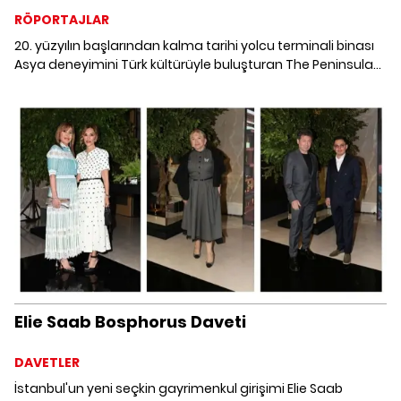
RÖPORTAJLAR
20. yüzyılın başlarından kalma tarihi yolcu terminali binası
Asya deneyimini Türk kültürüyle buluşturan The Peninsula
Istanbul olarak misafirlerini ağırlıyor. The Peninsula
Istanbul'u The Hongkong and Shanghai Hotels Limited
Operasyonlardan Sorumlu Başkanı Peter Camille Borer ile
keşfediyoruz.
Elie Saab Bosphorus Daveti
DAVETLER
İstanbul'un yeni seçkin gayrimenkul girişimi Elie Saab