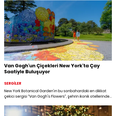
üzere iki kurumu bir araya getiren yenilikçi bir ortaklıkla
güçlendiriyor.
Van Gogh'un Çiçekleri New York'ta Çay
Saatiyle Buluşuyor
SERGİLER
New York Botanical Garden'ın bu sonbahardaki en dikkat
çekici sergisi “Van Gogh's Flowers”, şehrin ikonik otellerinden
The Peninsula New York'un özel çay saati menüsüne ilham
veriyor.