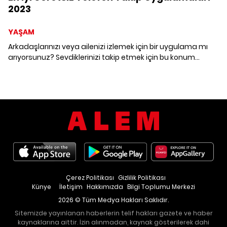
2023
YAŞAM
Arkadaşlarınızı veya ailenizi izlemek için bir uygulama mı
arıyorsunuz? Sevdiklerinizi takip etmek için bu konum
izleme uygulamalarına göz atın. Arkadaşlarınızın nerede
olduğunu gösteren ücretsiz uygulamalar hangileri? En iyi
telefondan takip programı hangisi? Gelin, birlikte
inceleyelim.
Çerez Politikası
Gizlilik Politikası
Künye
İletişim
Hakkımızda
Bilgi Toplumu Merkezi
2026 © Tüm Medya Hakları Saklıdır.
Sitemizde yayınlanan haberlerin telif hakları gazete ve haber
kaynaklarına aittir. İzin alınmadan, kaynak gösterilerek dahi