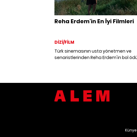
Reha Erdem'in En İyi Filmleri
DİZİ/FİLM
Türk sinemasının usta yönetmen ve
senaristlerinden Reha Erdem'in bol ödü
filmlerini bir araya getirirken, sanatçını
dahil olduğu “Prizma Expanded: Algını
Poetikası” sergisini de mercek altına al
Künye