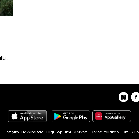
llü
n
n
dık.
İletişim
Hakkımızda
Bilgi Toplumu Merkezi
Çerez Politikası
Gizlilik Po