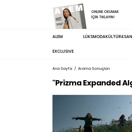
ONLINE OKUMAK
İÇİN TIKLAYIN!
ALEM
LÜKS
MODA
KÜLTÜR&SA
EXCLUSIVE
Ana Sayfa
/
Arama Sonuçları
"Prizma Expanded Alg