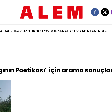
NAT
SAĞLIK&GÜZELLİK
HOLLYWOOD&KRALİYET
SEYAHAT
ASTROLOJİ
ının Poetikası" için arama sonuçlar