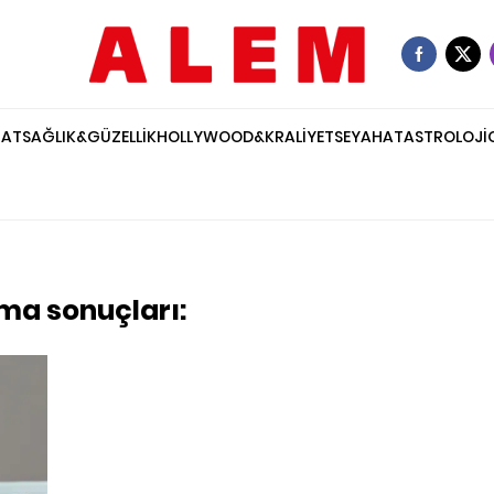
NAT
SAĞLIK&GÜZELLİK
HOLLYWOOD&KRALİYET
SEYAHAT
ASTROLOJİ
ama sonuçları: