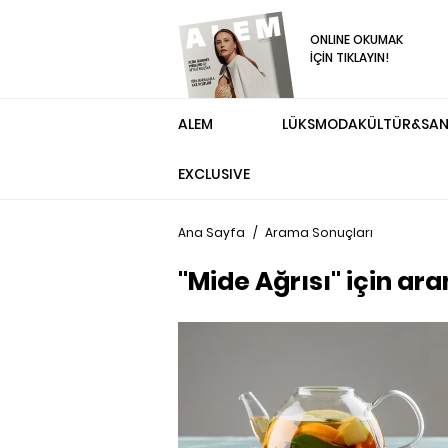
ONLINE OKUMAK
İÇİN TIKLAYIN!
ALEM
LÜKS
MODA
KÜLTÜR&SA
EXCLUSIVE
Ana Sayfa
/
Arama Sonuçları
"Mide Ağrısı" için ar