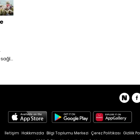
de
r
 sağlık
tedavi
evde
ve
İletişim
Hakkımızda
Bilgi Toplumu Merkezi
Çerez Politikası
Gizlilik Po