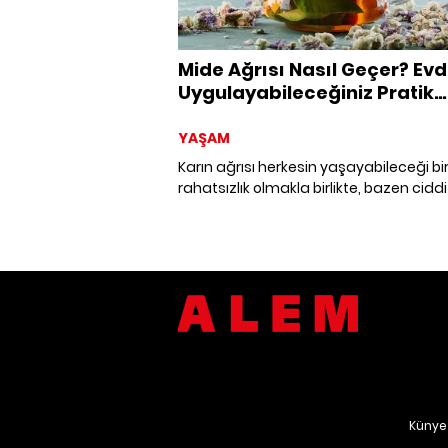
Mide Ağrısı Nasıl Geçer? Ev
Uygulayabileceğiniz Pratik
Çözümler
YAŞAM
Karın ağrısı herkesin yaşayabileceği bi
rahatsızlık olmakla birlikte, bazen ciddi
sorunlarının bir işareti de olabilir. Karın
ağrısını hafifletmek ve doğal yollarla 
etmek mümkündür. Bu haberimizde, 
şiddetli karın ağrısı nasıl geçer, doğal 
kesin tedavi yolları nelerdir sorularına
cevaplar bulabilirsiniz.
Künye