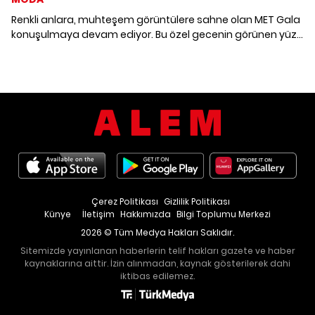
Renkli anlara, muhteşem görüntülere sahne olan MET Gala
konuşulmaya devam ediyor. Bu özel gecenin görünen yüzü
ışıltılı ve renkli olsa da perde arkasında zor anlar,
kameralara yansıyan dramalar, küçük ipuçları veren
görünümler de vardı.
Çerez Politikası
Gizlilik Politikası
Künye
İletişim
Hakkımızda
Bilgi Toplumu Merkezi
2026 © Tüm Medya Hakları Saklıdır.
Sitemizde yayınlanan haberlerin telif hakları gazete ve haber
kaynaklarına aittir. İzin alınmadan, kaynak gösterilerek dahi
iktibas edilemez.