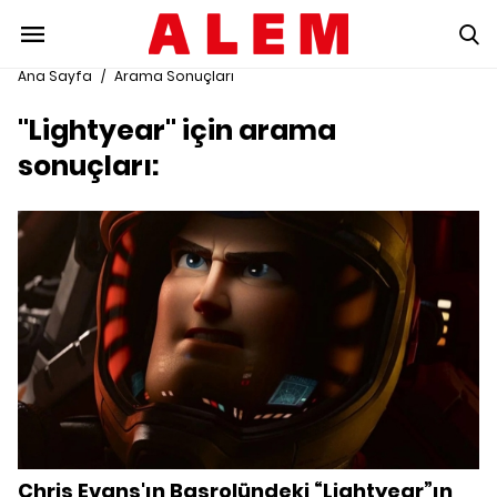
Ana Sayfa
/
Arama Sonuçları
"Lightyear" için arama
sonuçları:
Chris Evans'ın Başrolündeki “Lightyear”ın