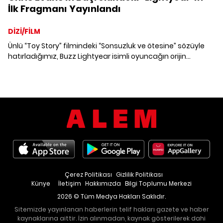
İlk Fragmanı Yayınlandı
DİZİ/FİLM
Ünlü “Toy Story” filmindeki “Sonsuzluk ve ötesine” sözüyle
hatırladığımız, Buzz Lightyear isimli oyuncağın orijin
hikayesini anlatan ve başrolünde Chris Evans'ın yer aldığı
“Lightyear”ın ilk fragmanı geldi.
Çerez Politikası
Gizlilik Politikası
Künye
İletişim
Hakkımızda
Bilgi Toplumu Merkezi
2026 © Tüm Medya Hakları Saklıdır.
Sitemizde yayınlanan haberlerin telif hakları gazete ve haber
kaynaklarına aittir. İzin alınmadan, kaynak gösterilerek dahi