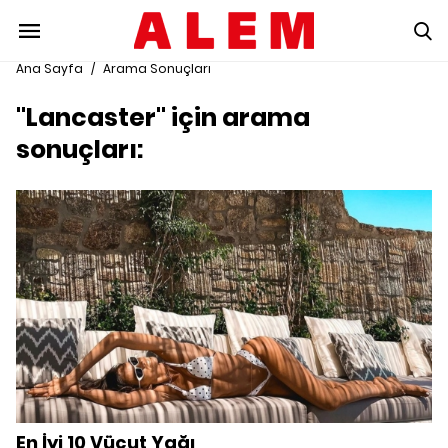
Ana Sayfa
/
Arama Sonuçları
"Lancaster" için arama
sonuçları:
En İyi 10 Vücut Yağı