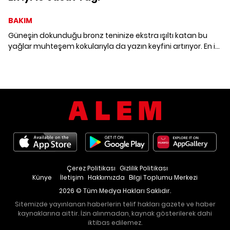
BAKIM
Güneşin dokunduğu bronz teninize ekstra ışıltı katan bu
yağlar muhteşem kokularıyla da yazın keyfini artırıyor. En iyi
10 vücut yağını bir araya getirdik.
Çerez Politikası
Gizlilik Politikası
Künye
İletişim
Hakkımızda
Bilgi Toplumu Merkezi
2026 © Tüm Medya Hakları Saklıdır.
Sitemizde yayınlanan haberlerin telif hakları gazete ve haber
kaynaklarına aittir. İzin alınmadan, kaynak gösterilerek dahi
iktibas edilemez.