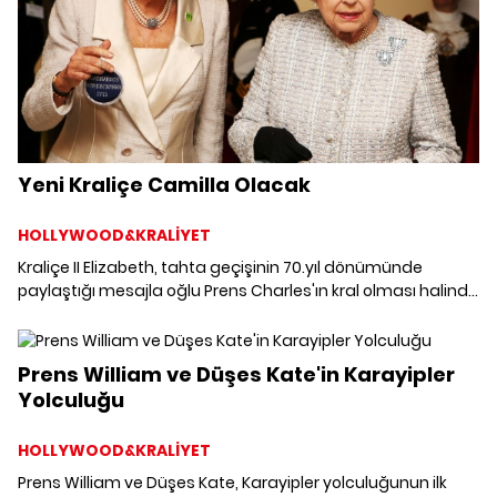
Yeni Kraliçe Camilla Olacak
HOLLYWOOD&KRALİYET
Kraliçe II Elizabeth, tahta geçişinin 70.yıl dönümünde
paylaştığı mesajla oğlu Prens Charles'ın kral olması halinde
Camilla'nın da kraliçe olacağını duyurdu.
Prens William ve Düşes Kate'in Karayipler
Yolculuğu
HOLLYWOOD&KRALİYET
Prens William ve Düşes Kate, Karayipler yolculuğunun ilk