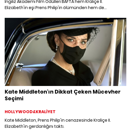
İngiliz Akademi Film Ödülleri BAFTA hem Kraliçe II.
Elizabeth'in eşi Prens Philip'in ölümünden hem de
pandemiden dolayı geçen yıllara nazaran daha sakin
geçti. Londra'daki Royal Albert Hall'da düzenlenen 2021
BAFTA Ödülleri'ne Prens William ve Düşes Kate
cenazelerinden dolayı katılamadı. “Nomadland”ın damga
vurduğu gecenin tüm kazananlar listesini bir araya
getirdik.
Kate Middleton'ın Dikkat Çeken Mücevher
Seçimi
HOLLYWOOD&KRALİYET
Kate Middleton, Prens Philip'in cenazesinde Kraliçe II.
Elizabeth'in gerdanlığını taktı.