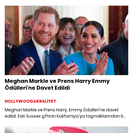
Meghan Markle ve Prens Harry Emmy
Ödülleri'ne Davet Edildi
HOLLYWOOD&KRALİYET
Meghan Markle ve Prens Harry, Emmy Ödülleri'ne davet
edildi. Eski Sussex çiftinin Kaliforniya'ya taşındıklarından bu
yana ilk Hollywood davetine katılması bekleniyor. 4
Ağustos'ta 40 yaşına basan Meghan Markle, doğum