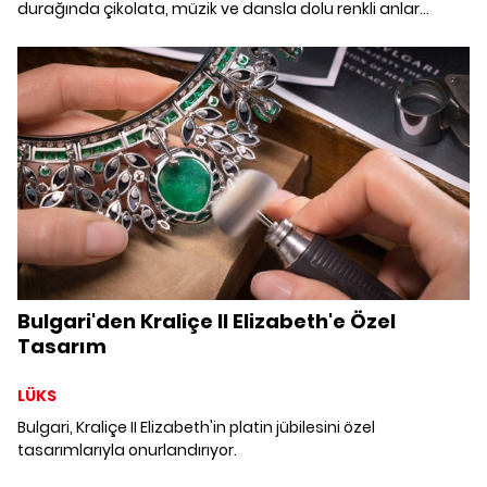
durağında çikolata, müzik ve dansla dolu renkli anlar
yaşadı. Belize'yi ziyaret eden çift; yerel halkla dans edip,
kakao çiftliğini gezdi.
Bulgari'den Kraliçe II Elizabeth'e Özel
Tasarım
LÜKS
Bulgari, Kraliçe II Elizabeth'in platin jübilesini özel
tasarımlarıyla onurlandırıyor.