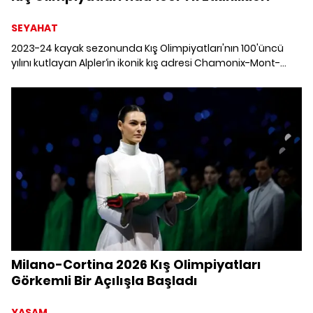
SEYAHAT
2023-24 kayak sezonunda Kış Olimpiyatları'nın 100'üncü
yılını kutlayan Alpler‘in ikonik kış adresi Chamonix-Mont-
Blanc vadisi, pek çok etkinliğe ev sahipliği yapıyor.
Milano-Cortina 2026 Kış Olimpiyatları
Görkemli Bir Açılışla Başladı
YAŞAM