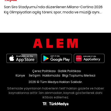
San Siro Stadyumu'nda düzenlenen Milano-Cortina 2026
Kış Olimpiyatları açılış töreni; spor, moda ve müziği aynı
sahnede buluştururken, Vittoria Ceretti ve Mariah Carey'nin
imza anları geceye damgasını vurdu. Türkiye ise oyunlarda
dört branşta sekiz sporcu ile yer alıyor.
Çerez Politikası
Gizlilik Politikası
Künye
İletişim
Hakkımızda
Bilgi Toplumu Merkezi
2026 © Tüm Medya Hakları Saklıdır.
Sitemizde yayınlanan haberlerin telif hakları gazete ve haber
kaynaklarına aittir. İzin alınmadan, kaynak gösterilerek dahi
iktibas edilemez.